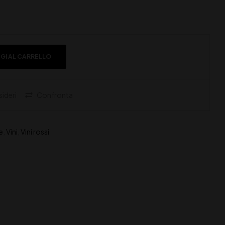
GI AL CARRELLO
sideri
Confronta
e
,
Vini
,
Vini rossi