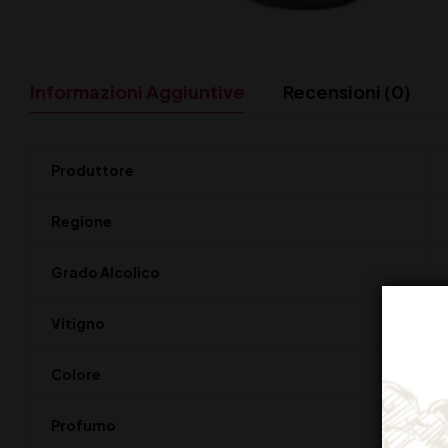
Informazioni Aggiuntive
Recensioni (0)
Produttore
Regione
Grado Alcolico
Vitigno
Colore
Profumo