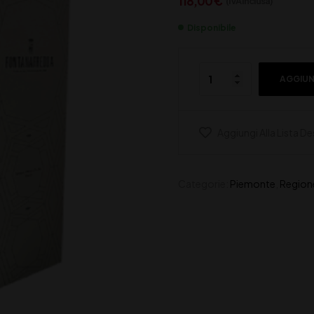
118,00
€
(IVA inclusa)
Disponibile
AGGIUN
Aggiungi Alla Lista De
Categorie:
Piemonte
,
Region