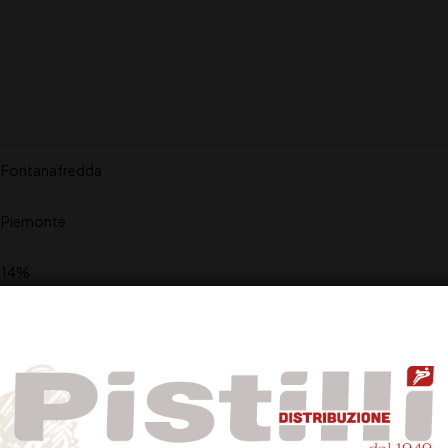
Fontanafredda
Piemonte
14%
Nebbiolo
Colore rosso rubino con riflessi granato
Caratteristico e accentuato aroma di rosa