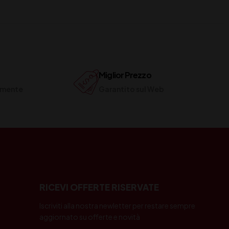
Miglior Prezzo
ilmente
Garantito sul Web
RICEVI OFFERTE RISERVATE
Iscriviti alla nostra newletter per restare sempre
aggiornato su offerte e novità