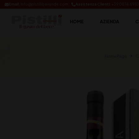
Email:
info@pistillibevande.com
Assistenza Clienti:
+39 0874.691
HOME
AZIENDA
C
Home Page
C