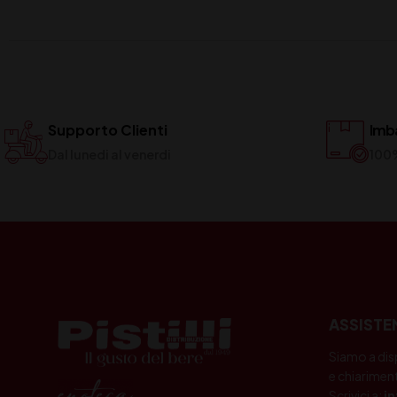
Supporto Clienti
Imba
Dal lunedi al venerdi
100
ASSISTE
Siamo a dis
e chiariment
Scrivici a:
i