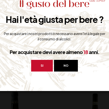
Al gusto è caldo, con tannini morbidi ed evoluti, di buon corpo e giust
Hai l'età giusta per bere ?
Accompagna bene antipasti, primi piatti, selvaggina, carni e formagg
Contiene Solfiti
Per acquistare i nostri prodotti è necessario avere l'età legale per
il consumo di alcolici.
Per acquistare devi avere almeno
18
anni.
bero interessarti:
SI
NO