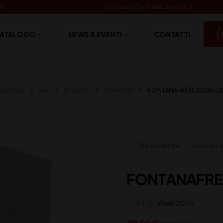
06
Glossario
Generazione Carte
ATALOGO
NEWS & EVENTI
CONTATTI
atalogo
Vini
Regione
Piemonte
FONTANAFREDDA BAROLO
Precedente
Success
FONTANAFRED
121,00
118,00
€
€
(IVA inclusa)
(IVA inclusa)
CODICE:
VBAR2005