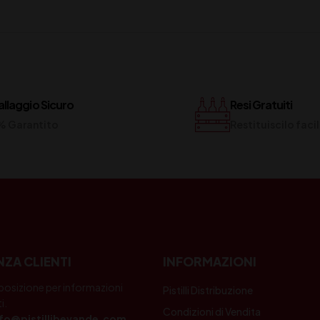
llaggio Sicuro
Resi Gratuiti
% Garantito
Restituiscilo fac
NZA CLIENTI
INFORMAZIONI
posizione per informazioni
Pistilli Distribuzione
i.
Condizioni di Vendita
nfo@pistillibevande.com