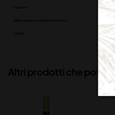
Sapore
Abbinamento Gastronomico
Solfiti
Altri prodotti che potreb