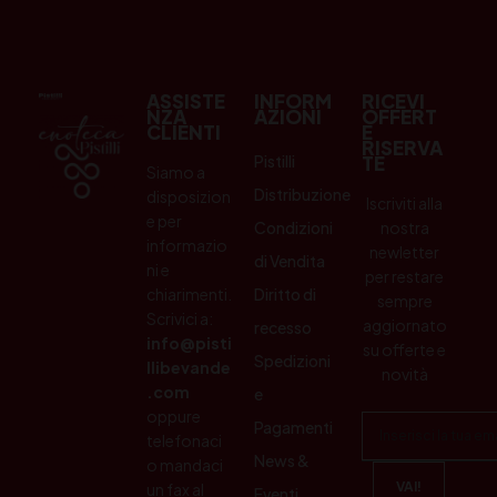
ASSISTE
INFORM
RICEVI
NZA
AZIONI
OFFERT
CLIENTI
E
RISERVA
Pistilli
TE
Siamo a
Distribuzione
disposizion
Iscriviti alla
e per
Condizioni
nostra
informazio
newletter
di Vendita
ni e
per restare
chiarimenti.
Diritto di
sempre
Scrivici a:
aggiornato
recesso
info@pisti
su offerte e
Spedizioni
llibevande
novità
.com
e
oppure
Pagamenti
telefonaci
News &
o mandaci
un fax al
Eventi