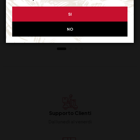
LAMBORGHINI
SPUMANTE
SPUMANTE EXTRA
FRANCIACORTA
DRY CL 75
DOCG BRUT PRIMUS
SI
FRANCA CONTEA CL
38,50
€
23,00
€
(IVA inclusa)
(IVA inclusa)
75
NO
Disponibile
Disponibile
Supporto Clienti
Dal lunedi al venerdi