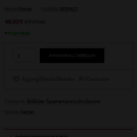
Marchi:
Ferrari
CODICE:
SFEPAST
48,50
€
(IVA inclusa)
Disponibile
AGGIUNGI AL CARRELLO
Aggiungi Alla Lista Desideri
Confronta
Categorie:
Bollicine
,
Spumanti metodo classico
Brands:
Ferrari