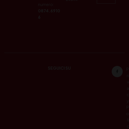
numero:
0874.6910
6
SEGUICI SU
P
ri
v
a
c
y
P
o
li
c