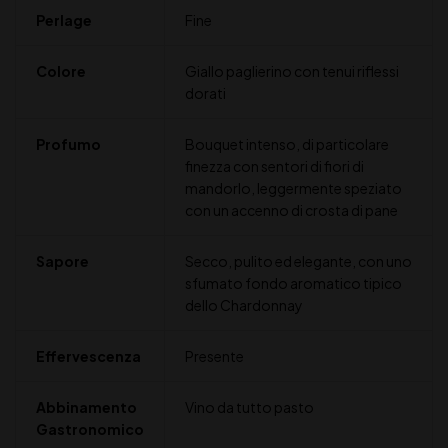
Perlage
Fine
Colore
Giallo paglierino con tenui riflessi
dorati
Profumo
Bouquet intenso, di particolare
finezza con sentori di fiori di
mandorlo, leggermente speziato
con un accenno di crosta di pane
Sapore
Secco, pulito ed elegante, con uno
sfumato fondo aromatico tipico
dello Chardonnay
Effervescenza
Presente
Abbinamento
Vino da tutto pasto
Gastronomico