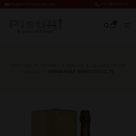
info@pistillibevande.com
+39 0874.69106
0
Home Page
Catalogo
Bollicine
Spumanti Metodo
Classico
FERRARI PERLE’ TRENTO DOC CL 75