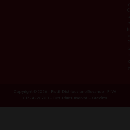
y
k
l
Copyright © 2026 – Pistilli Distribuzione Bevande – P.IVA
01724220700 – Tutti i diritti riservati –
Credits