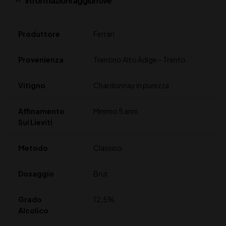
Informazioni aggiuntive
Produttore
Ferrari
Provenienza
Trentino Alto Adige – Trento
Vitigno
Chardonnay in purezza
Affinamento
Minimo 5 anni
Sui Lieviti
Metodo
Classico
Dosaggio
Brut
Grado
12,5%
Alcolico