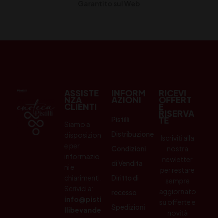
Garantito sul Web
ASSISTE
INFORM
RICEVI
NZA
AZIONI
OFFERT
CLIENTI
E
RISERVA
Pistilli
TE
Siamo a
Distribuzione
disposizion
Iscriviti alla
e per
Condizioni
nostra
informazio
newletter
di Vendita
ni e
per restare
chiarimenti.
Diritto di
sempre
Scrivici a:
aggiornato
recesso
info@pisti
su offerte e
Spedizioni
llibevande
novità