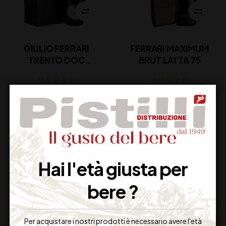
GIULIO FERRARI
FERRARI MAXIMUM
TRENTO DOC
BRUT LATTA 75
RISERVA CL 75
188,00
€
44,00
€
(IVA inclusa)
(IVA inclusa)
Disponibile
Non Disponibile
Hai l'età giusta per
bere ?
Per acquistare i nostri prodotti è necessario avere l'età