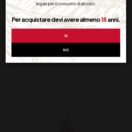
legale per il consumo di alcolici.
MAXIMUM BRUT
TRENTO DOC
Per acquistare devi avere almeno
18
anni.
FERRARI CL 75
SI
27,00
€
(IVA inclusa)
Disponibile
NO