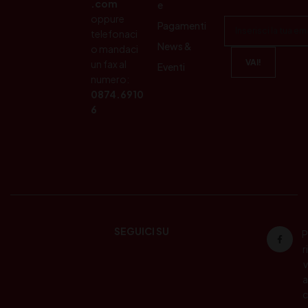
.com
e
oppure
Pagamenti
telefonaci
News &
o mandaci
un fax al
Eventi
numero:
0874.6910
6
SEGUICI SU
P
ri
v
a
c