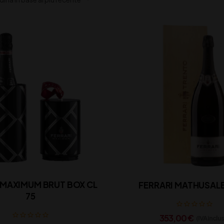
FERRARI MATHUSALE
75
353,00
€
(IVA inclu