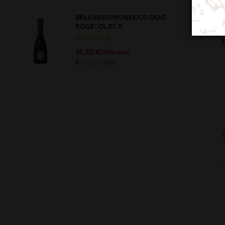
FER
BELLUSSI PROSECCO DOC
ROSE’ CL 37,5
14,50
€
(IVA inclusa)
Disponibile