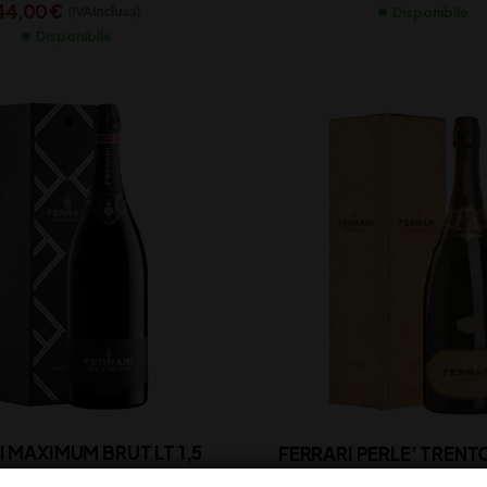
44,00
€
(IVA inclusa)
Disponibile
Disponibile
FERRARI MAXIMUM BRUT LT 1,5
FERRARI PERLE’ TRENTO DOC CL
75