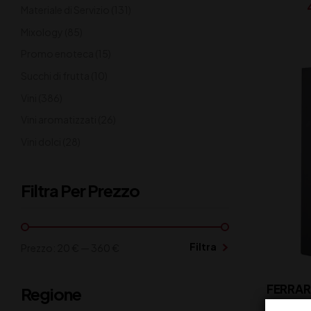
Materiale di Servizio
(131)
Mixology
(85)
Promo enoteca
(15)
Succhi di frutta
(10)
Vini
(386)
Vini aromatizzati
(26)
Vini dolci
(28)
Filtra Per Prezzo
Filtra
Prezzo:
20 €
—
360 €
Regione