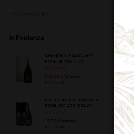
Trentino Alto Adige
In Evidenza
CHAMPAGNE JACQUART
ROSE’ ALPHA CL 75
223,00
€
(IVA inclusa)
Disponibile
BELLUSSI PROSECCO DOC
ROSE’ ASTUCCIO CL 75
19,00
€
(IVA inclusa)
Disponibile