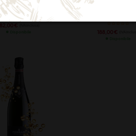
GIULIO FERRARI TRE
RARI MAXIMUM LT 3
RISERVA CL 75
182,00
€
(IVA inclusa)
188,00
€
(IVA inclu
Disponibile
Disponibile