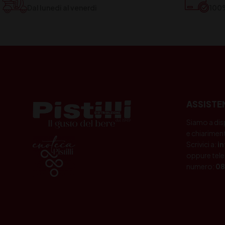
Dal lunedi al venerdi
100
ASSISTE
Siamo a dis
e chiariment
Scrivici a:
i
oppure tele
numero:
08