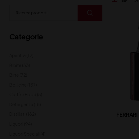
Categorie
Aperitivi
(12)
Bibite
(33)
Birre
(72)
Bollicine
(137)
Caffè e Food
(8)
Detergenza
(18)
FERRARI MAXIMUM BRUT BOX CL
Distillati
(182)
Liquori
(94)
Liquori Speciali
(4)