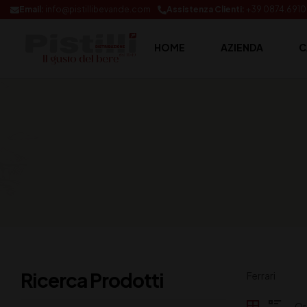
Email:
info@pistillibevande.com
Assistenza Clienti:
+39 0874.691
HOME
AZIENDA
C
Ricerca Prodotti
Ferrari