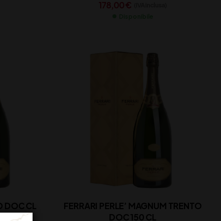
178,00
€
(IVA inclusa)
Disponibile
FERRARI PERLE’ MAGNUM TRENTO
DOC 150 CL