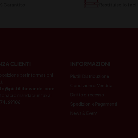
% Garantito
Restituiscilo fac
NZA CLIENTI
INFORMAZIONI
posizione per informazioni
Pistilli Distribuzione
i.
Condizioni di Vendita
nfo@pistillibevande.com
Diritto di recesso
fonaci o mandaci un fax al
74.69106
Spedizioni e Pagamenti
News & Eventi