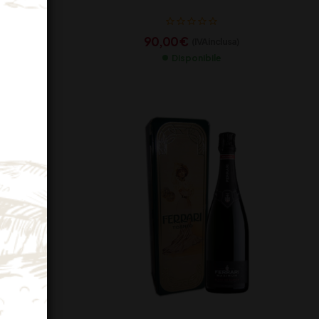
90,00
€
a)
(IVA inclusa)
Disponibile