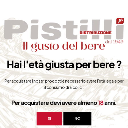
61,00
€
(IVA inclusa)
48,50
€
Non Disponibile
(IVA inclus
Disponibile
Hai l'età giusta per bere ?
Per acquistare i nostri prodotti è necessario avere l'età legale per
il consumo di alcolici.
Per acquistare devi avere almeno
18
anni.
SI
NO