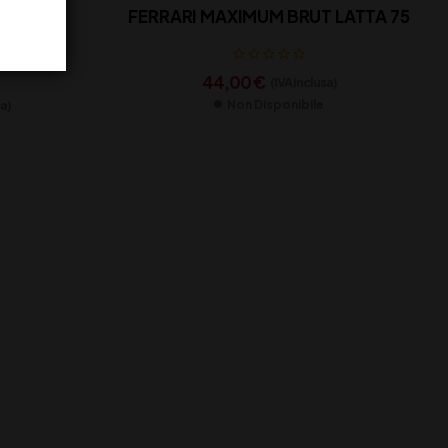
NTO DOC
FERRARI MAXIMUM BRUT LATTA 75
44,00
€
(IVA inclusa)
sa)
Non Disponibile