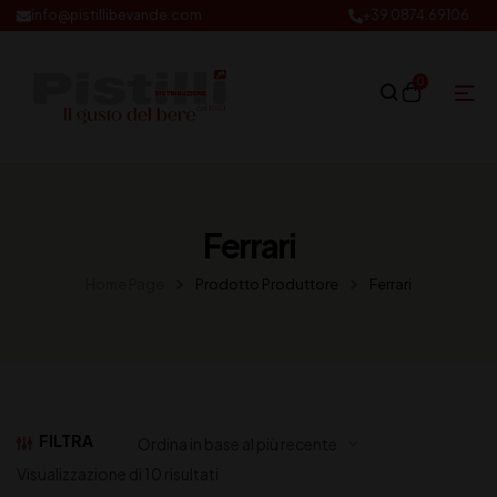
info@pistillibevande.com
+39 0874.69106
0
Ferrari
Home Page
Prodotto Produttore
Ferrari
FILTRA
Visualizzazione di 10 risultati