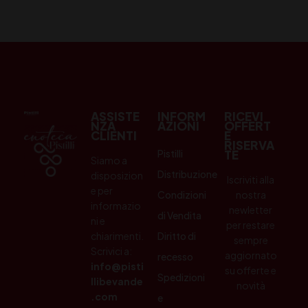
ASSISTE
INFORM
RICEVI
NZA
AZIONI
OFFERT
CLIENTI
E
RISERVA
Pistilli
TE
Siamo a
Distribuzione
disposizion
Iscriviti alla
e per
Condizioni
nostra
informazio
newletter
di Vendita
ni e
per restare
chiarimenti.
Diritto di
sempre
Scrivici a:
aggiornato
recesso
info@pisti
su offerte e
Spedizioni
llibevande
novità
.com
e