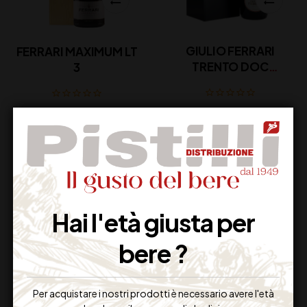
GIULIO FERRARI
FERRARI MAXIMUM LT
TRENTO DOC
3
RISERVA CL 75
188,00
€
182,00
€
(IVA inclusa)
(IVA inclusa)
Disponibile
Disponibile
Hai l'età giusta per
bere ?
Per acquistare i nostri prodotti è necessario avere l'età