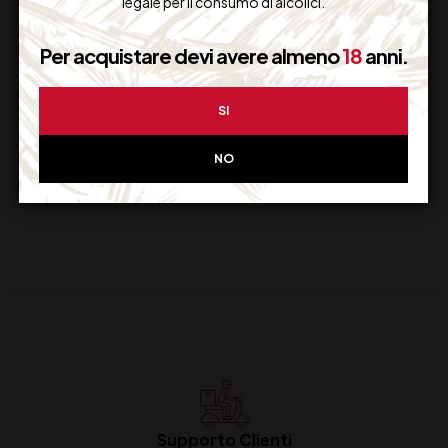
legale per il consumo di alcolici.
FERRARI MAXIMUM
MAXIMUM BRUT
BRUT LATTA 75
TRENTO DOC
Per acquistare devi avere almeno
18
anni.
FERRARI CL 75
44,00
€
27,00
€
(IVA inclusa)
(IVA inclusa)
SI
Non Disponibile
Disponibile
NO
Supporto Clienti