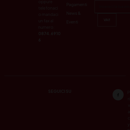
oppure
Pagamenti
telefonaci
News &
o mandaci
un fax al
Eventi
numero:
0874.6910
6
SEGUICI SU
P
ri
v
a
c
y