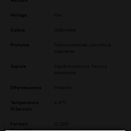
Alcolico
Perlage
Fine
Colore
Giallo miele
Profumo
Fresco e minerale, con note di
mela verde
Sapore
Sapido e cremoso, fresco e
persistente
Effervescenza
Presente
Temperatura
4-6°C
Di Servizio
Formati
CL 300
Disponibili