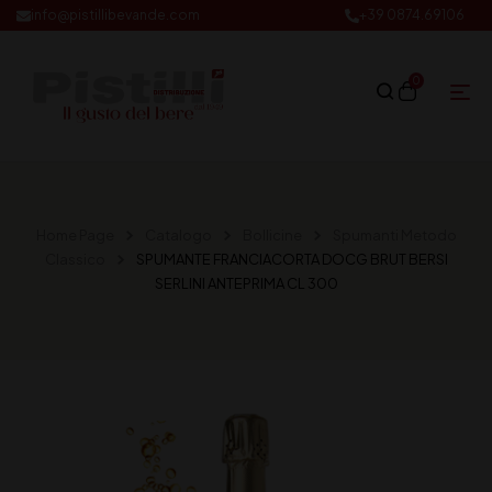
info@pistillibevande.com
+39 0874.69106
0
Home Page
Catalogo
Bollicine
Spumanti Metodo
Classico
SPUMANTE FRANCIACORTA DOCG BRUT BERSI
SERLINI ANTEPRIMA CL 300