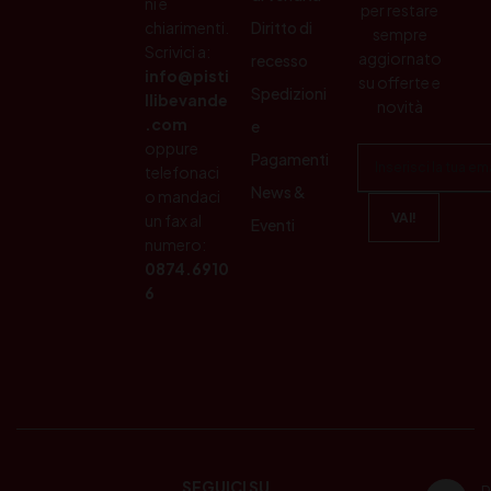
ni e
per restare
chiarimenti.
Diritto di
sempre
Scrivici a:
aggiornato
recesso
info@pisti
su offerte e
Spedizioni
llibevande
novità
.com
e
oppure
Pagamenti
telefonaci
News &
o mandaci
un fax al
Eventi
numero:
0874.6910
6
SEGUICI SU
P