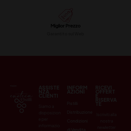
Miglior Prezzo
Garantito sul Web
ASSISTE
INFORM
RICEVI
NZA
AZIONI
OFFERT
CLIENTI
E
RISERVA
Pistilli
TE
Siamo a
Distribuzione
disposizion
Iscriviti alla
e per
Condizioni
nostra
informazio
newletter
di Vendita