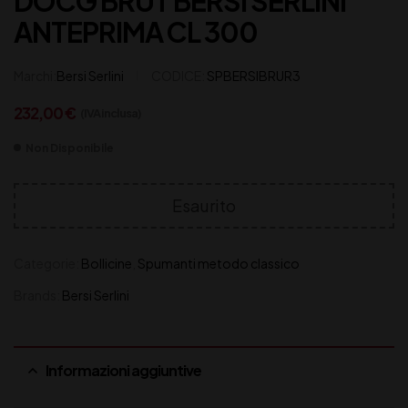
DOCG BRUT BERSI SERLINI
ANTEPRIMA CL 300
Marchi:
Bersi Serlini
CODICE:
SPBERSIBRUR3
232,00
€
(IVA inclusa)
Non Disponibile
Esaurito
Categorie:
Bollicine
,
Spumanti metodo classico
Brands:
Bersi Serlini
Informazioni aggiuntive