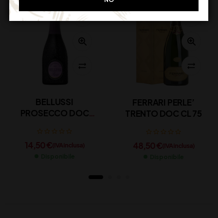
BELLUSSI
FERRARI PERLE’
PROSECCO DOC
TRENTO DOC CL 75
ROSE’ CL 37,5
14,50
€
48,50
€
(IVA inclusa)
(IVA inclusa)
Disponibile
Disponibile