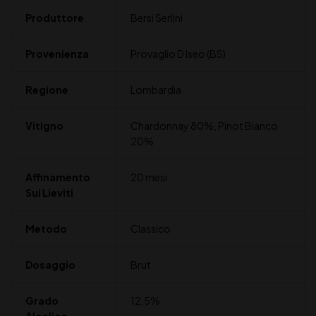
Produttore
Bersi Serlini
Provenienza
Provaglio D Iseo (BS)
Regione
Lombardia
Vitigno
Chardonnay 80%, Pinot Bianco
20%
Affinamento
20 mesi
Sui Lieviti
Metodo
Classico
Dosaggio
Brut
Grado
12,5%