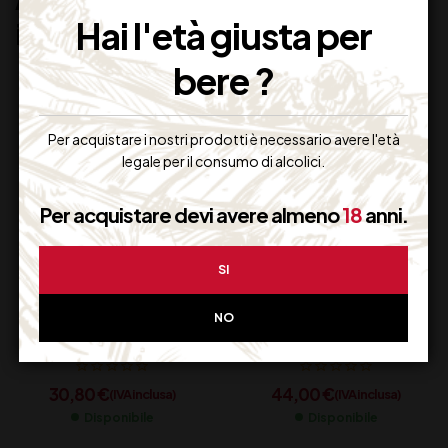
Hai l'età giusta per
interessarti:
bere ?
Per acquistare i nostri prodotti è necessario avere l'età
legale per il consumo di alcolici.
Per acquistare devi avere almeno
18
anni.
SI
SPUMANTE QUADRA
FERRARI MAXIMUM
NO
SATEN ASTUCCIO CL
BRUT BOX CL 75
75
30,80
€
44,00
€
(IVA inclusa)
(IVA inclusa)
Disponibile
Disponibile