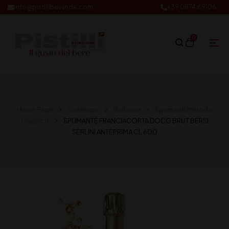
info@pistillibevande.com
+39 0874.69106
0
Home Page
Catalogo
Bollicine
Spumanti Metodo
Classico
SPUMANTE FRANCIACORTA DOCG BRUT BERSI
SERLINI ANTEPRIMA CL 600