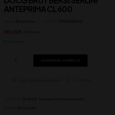
DOCG BRUT BERSI SERLINI
ANTEPRIMA CL 600
Marchi:
Bersi Serlini
CODICE:
SPBERSIBRU6
383,00
€
(IVA inclusa)
Disponibile
AGGIUNGI AL CARRELLO
Aggiungi Alla Lista Desideri
Confronta
Categorie:
Bollicine
,
Spumanti metodo classico
Brands:
Bersi Serlini