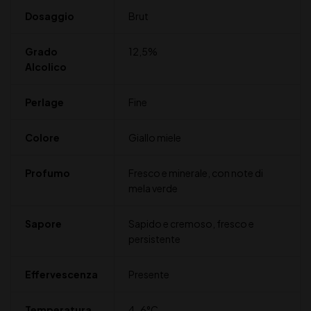
Dosaggio
Brut
Grado
12,5%
Alcolico
Perlage
Fine
Colore
Giallo miele
Profumo
Fresco e minerale, con note di
mela verde
Sapore
Sapido e cremoso, fresco e
persistente
Effervescenza
Presente
Temperatura
4-6°C