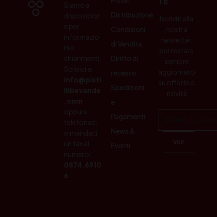
TE
Siamo a
Distribuzione
disposizion
Iscriviti alla
e per
Condizioni
nostra
informazio
newletter
di Vendita
ni e
per restare
chiarimenti.
Diritto di
sempre
Scrivici a:
aggiornato
recesso
info@pisti
su offerte e
Spedizioni
llibevande
novità
.com
e
oppure
Pagamenti
telefonaci
News &
o mandaci
un fax al
Eventi
numero:
0874.6910
6