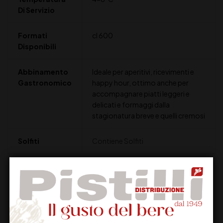
Di Servizio
Formati
cl 600
Disponibili
Abbinamento
Ideale per aperitivi, ricevimenti e
Gastronomico
happy hour, ottimo anche per
accompagnare piatti leggeri e
delicati e formaggi dalla
stagionatura breve e quelli cremosi
Solfiti
Contiene Solfiti
Recensioni (0)
Altri prodotti che potrebbero