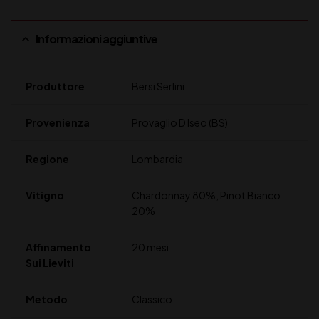
Informazioni aggiuntive
Produttore
Bersi Serlini
Provenienza
Provaglio D Iseo (BS)
Regione
Lombardia
Vitigno
Chardonnay 80%, Pinot Bianco
20%
Affinamento
20 mesi
Sui Lieviti
Metodo
Classico