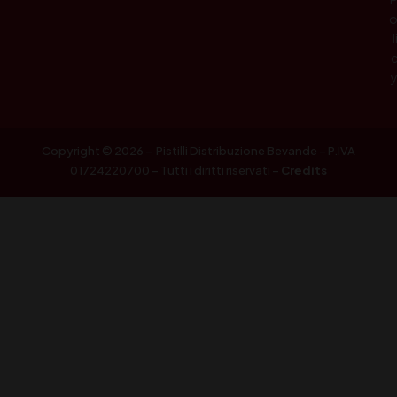
l
Copyright © 2026 – Pistilli Distribuzione Bevande – P.IVA
01724220700 – Tutti i diritti riservati –
Credits