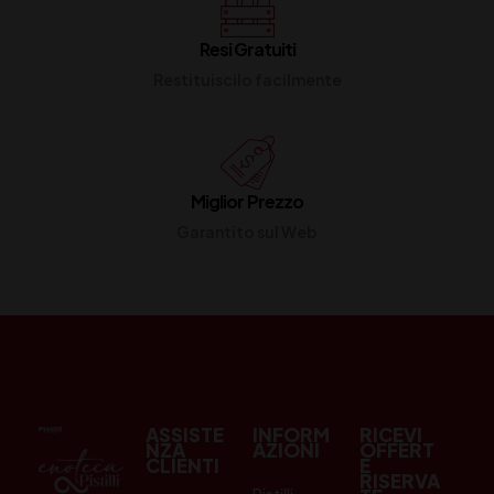
Resi Gratuiti
Restituiscilo facilmente
Miglior Prezzo
Garantito sul Web
ASSISTE
INFORM
RICEVI
NZA
AZIONI
OFFERT
CLIENTI
E
RISERVA
Pistilli