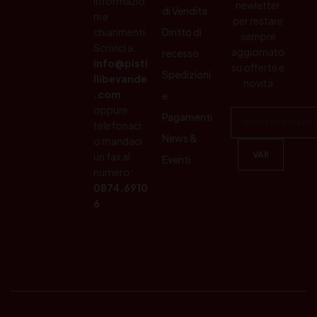
informazio
newletter
di Vendita
ni e
per restare
chiarimenti.
Diritto di
sempre
Scrivici a:
aggiornato
recesso
info@pisti
su offerte e
Spedizioni
llibevande
novità
.com
e
oppure
Pagamenti
telefonaci
News &
o mandaci
un fax al
Eventi
numero:
0874.6910
6