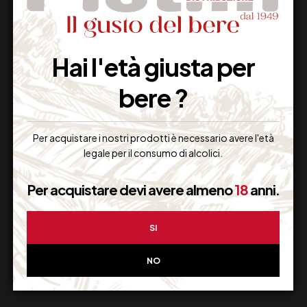
Hai l'età giusta per
bere ?
Per acquistare i nostri prodotti è necessario avere l'età
legale per il consumo di alcolici.
BERLUCCHI ’61
FERRARI MAXIMUM
FRANCIACIACORTA
BRUT BOX CL 75
Per acquistare devi avere almeno
18
anni.
ROSE’ 75
31,50
€
44,00
€
(IVA inclusa)
(IVA inclusa)
SI
Disponibile
Disponibile
NO