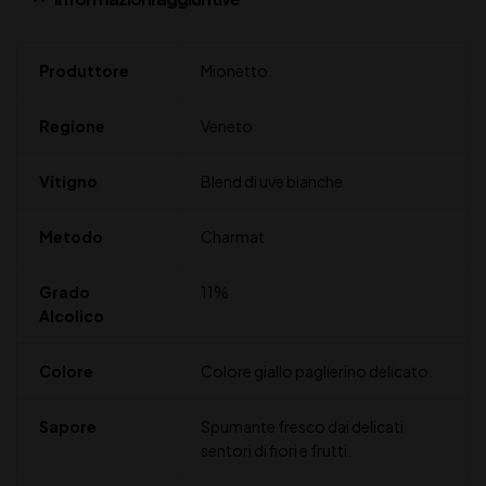
Produttore
Mionetto.
Regione
Veneto
Vitigno
Blend di uve bianche
Metodo
Charmat
Grado
11%
Alcolico
Colore
Colore giallo paglierino delicato.
Sapore
Spumante fresco dai delicati
sentori di fiori e frutti.