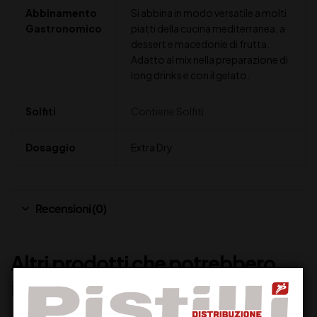
Abbinamento
Si abbina in modo versatile a molti
Gastronomico
piatti della cucina mediterranea, a
dessert e macedonie di frutta.
Adatto al mix nella preparazione di
long drinks e con il gelato.
Solfiti
Contiene Solfiti
Dosaggio
Extra Dry
Recensioni (0)
Altri prodotti che potrebbero
interessarti: