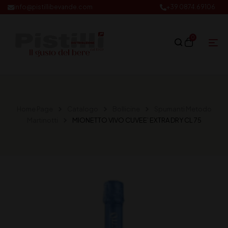
info@pistillibevande.com
+39 0874.69106
0
Home Page
Catalogo
Bollicine
Spumanti Metodo
Martinotti
MIONETTO VIVO CUVEE’ EXTRA DRY CL 75