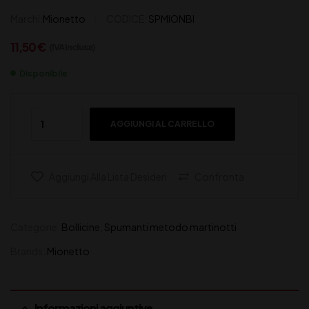
Marchi:
Mionetto
CODICE:
SPMIONBI
11,50
€
(IVA inclusa)
Disponibile
AGGIUNGI AL CARRELLO
Aggiungi Alla Lista Desideri
Confronta
Categorie:
Bollicine
,
Spumanti metodo martinotti
Brands:
Mionetto
Informazioni aggiuntive