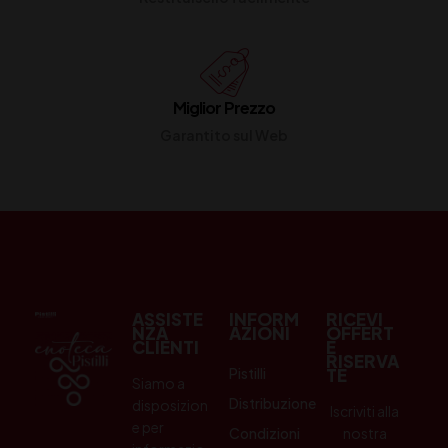
Miglior Prezzo
Garantito sul Web
ASSISTE
INFORM
RICEVI
NZA
AZIONI
OFFERT
CLIENTI
E
RISERVA
Pistilli
TE
Siamo a
Distribuzione
disposizion
Iscriviti alla
e per
Condizioni
nostra