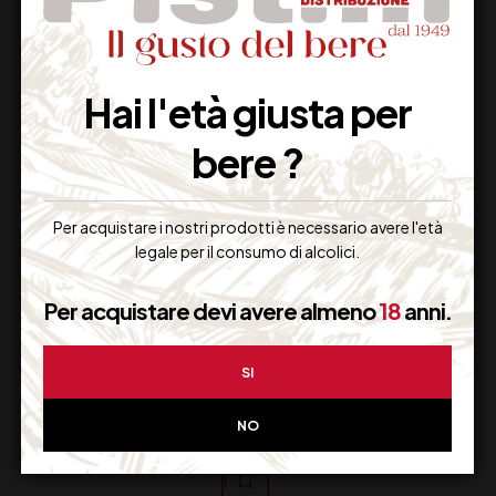
BAR LAVASTOVIGLIE
SOAP NO TOUCH
ACQUE MEDIE
15,65
€
253,00
€
(IVA inclusa)
(IVA inclusa)
Hai l'età giusta per
Disponibile
Disponibile
bere ?
Per acquistare i nostri prodotti è necessario avere l'età
legale per il consumo di alcolici.
Per acquistare devi avere almeno
18
anni.
SI
Supporto Clienti
Dal lunedi al venerdi
NO