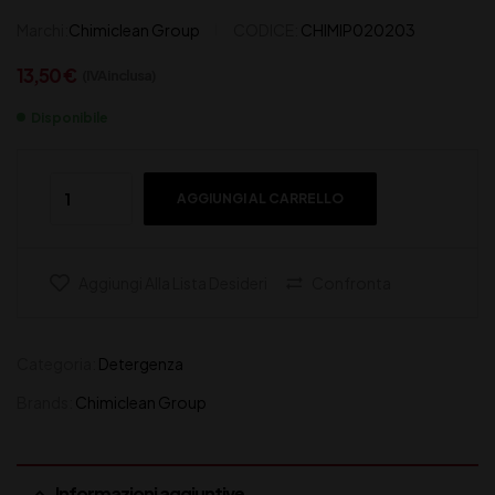
Marchi:
Chimiclean Group
CODICE:
CHIMIP020203
13,50
€
(IVA inclusa)
Disponibile
AGGIUNGI AL CARRELLO
Aggiungi Alla Lista Desideri
Confronta
Categoria:
Detergenza
Brands:
Chimiclean Group
Informazioni aggiuntive