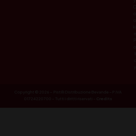
k
l
Copyright © 2026 – Pistilli Distribuzione Bevande – P.IVA
01724220700 – Tutti i diritti riservati –
Credits