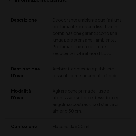
Descrizione
Deodorante ambiente due fasi,una
profumante, e da una fissativa, in
combinazione garantiscono una
lunga persistenza nell’ambiente.
Profumazione caldissima e
seducente nota al Fior di Loto
Destinazione
Ambienti domestici e pubblici o
D'uso
tessunti come indumenti o tende.
Modalità
Agitare bene prima dell’uso e
D'uso
atomizzare su tende, tessuti e negli
angoli nascosti ad una distanza di
almeno 50 cm.
Confezione
Flacone da 500 ml