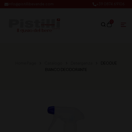
info@pistillibevande.com
+39 0874.69106
0
Home Page
Catalogo
Detergenza
DEODUE
BIANCO DEODORANTE