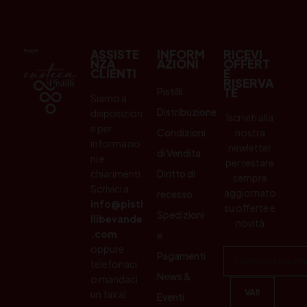
ASSISTE
INFORM
RICEVI
NZA
AZIONI
OFFERT
CLIENTI
E
RISERVA
Pistilli
TE
Siamo a
Distribuzione
disposizion
Iscriviti alla
e per
Condizioni
nostra
informazio
newletter
di Vendita
ni e
per restare
chiarimenti.
Diritto di
sempre
Scrivici a:
aggiornato
recesso
info@pisti
su offerte e
Spedizioni
llibevande
novità
.com
e
oppure
Pagamenti
telefonaci
News &
o mandaci
un fax al
Eventi