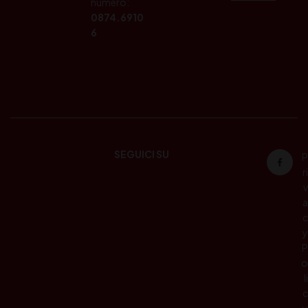
numero:
0874.6910
6
SEGUICI SU
P
ri
v
a
c
y
P
o
li
c
y