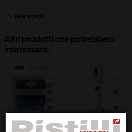
Recensioni (0)
Altri prodotti che potrebbero
interessarti:
PULIFORM STOVIL
DISPENSER ELEKTRO