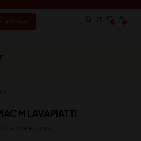
ENOTECA
0
0
TTI
ivo
IAC M LAVAPIATTI
CODICE:
CHIMIP010044