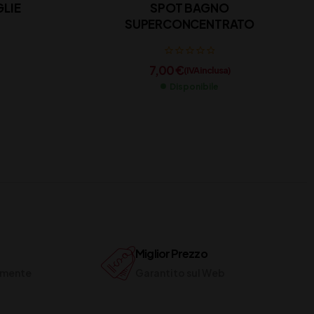
GLIE
SPOT BAGNO
SUPERCONCENTRATO
7,00
€
(IVA inclusa)
Disponibile
Miglior Prezzo
ilmente
Garantito sul Web