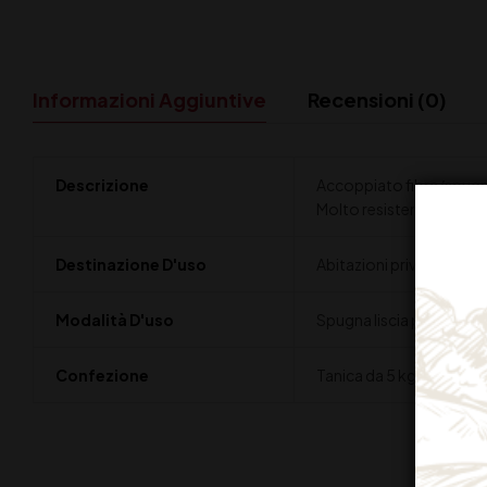
Informazioni Aggiuntive
Recensioni (0)
Descrizione
Accoppiato fibra/spugna p
Molto resistente, antigra
Destinazione D'uso
Abitazioni private, locali 
Modalità D'uso
Spugna liscia per pulire 
Confezione
Tanica da 5 kg