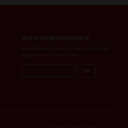
RICEVI OFFERTE RISERVATE
Iscriviti alla nostra newletter per restare sempre
aggiornato su offerte e novità
Privacy Policy
Cookie Policy