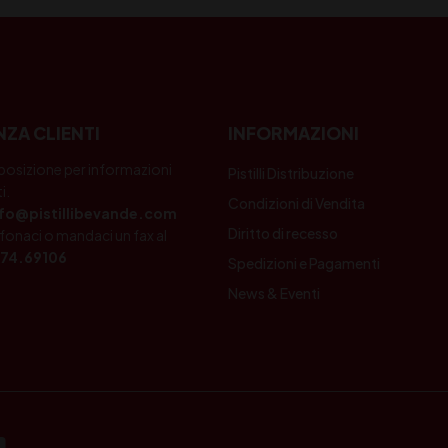
NZA CLIENTI
INFORMAZIONI
posizione per informazioni
Pistilli Distribuzione
i.
Condizioni di Vendita
nfo@pistillibevande.com
Diritto di recesso
fonaci o mandaci un fax al
74.69106
Spedizioni e Pagamenti
News & Eventi