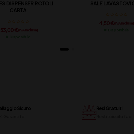
ES DISPENSER ROTOLI
SALE LAVASTOVI
CARTA
4,50
€
(IVA inclusa)
153,00
€
(IVA inclusa)
Disponibile
Disponibile
llaggio Sicuro
Resi Gratuiti
% Garantito
Restituiscilo fac