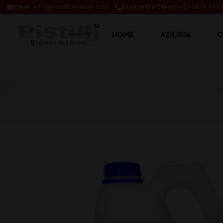
Email:
info@pistillibevande.com
Assistenza Clienti:
+39 0874.691
HOME
AZIENDA
C
H