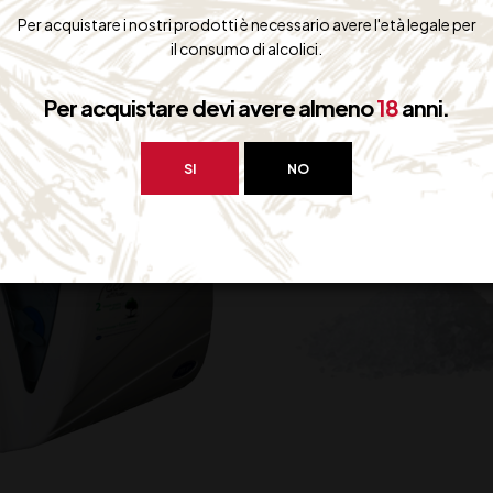
Per acquistare i nostri prodotti è necessario avere l'età legale per
bero interessarti:
il consumo di alcolici.
Per acquistare devi avere almeno
18
anni.
SI
NO