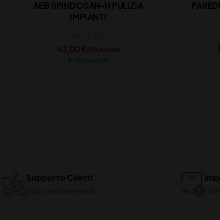
AEB SPINDOSAN-H PULIZIA
PARED
IMPIANTI
43,00
€
(IVA inclusa)
Disponibile
Supporto Clienti
Imba
Dal lunedi al venerdi
100