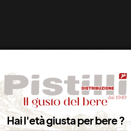
er la pulizia quotidiana di stoviglie e piani di lavoro.
ffio, utilizzabile molte volte.
pubblici, tutte le superfici lavabili.
e asciugare le superfici più delicate, parte fibrosa ruvida per scrostare g
Hai l'età giusta per bere ?