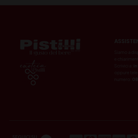
ASSISTE
Siamo a dis
e chiariment
Scrivici a:
i
oppure tele
numero:
08
SEGUICI SU