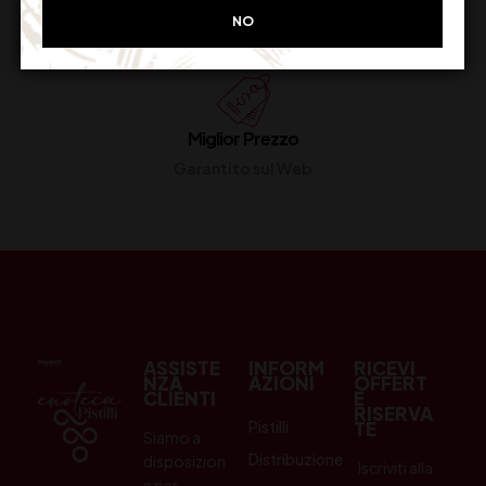
Restituiscilo facilmente
NO
Miglior Prezzo
Garantito sul Web
ASSISTE
INFORM
RICEVI
NZA
AZIONI
OFFERT
CLIENTI
E
RISERVA
Pistilli
TE
Siamo a
Distribuzione
disposizion
Iscriviti alla
e per