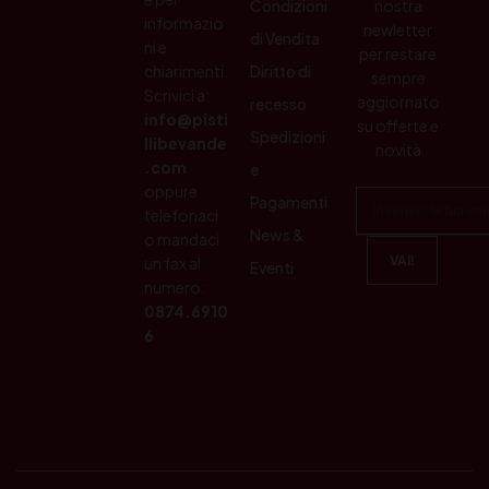
Condizioni
nostra
informazio
newletter
di Vendita
ni e
per restare
chiarimenti.
Diritto di
sempre
Scrivici a:
aggiornato
recesso
info@pisti
su offerte e
Spedizioni
llibevande
novità
.com
e
oppure
Pagamenti
telefonaci
News &
o mandaci
un fax al
Eventi
numero:
0874.6910
6