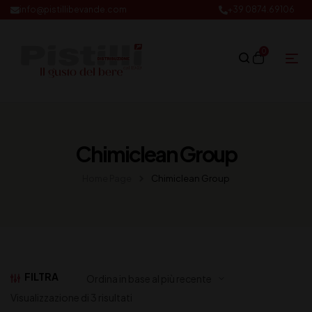
info@pistillibevande.com
+39 0874.69106
0
Chimiclean Group
Home Page
Chimiclean Group
FILTRA
Visualizzazione di 3 risultati