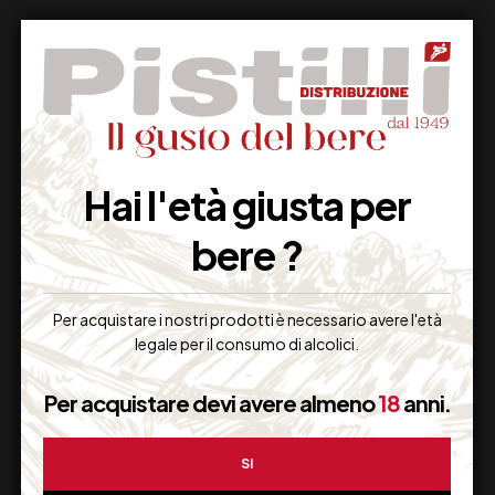
Supporto Clienti
Hai l'età giusta per
Dal lunedi al venerdi
bere ?
Per acquistare i nostri prodotti è necessario avere l'età
Imballaggio Sicuro
legale per il consumo di alcolici.
100% Garantito
Per acquistare devi avere almeno
18
anni.
SI
Resi Gratuiti