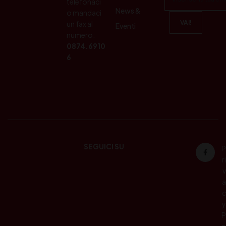
telefonaci
News &
o mandaci
un fax al
Eventi
numero:
0874.6910
6
SEGUICI SU
P
ri
v
a
c
y
P
o