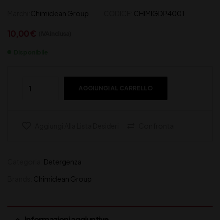
Marchi:
Chimiclean Group
CODICE:
CHIMIGDP4001
10,00
€
(IVA inclusa)
Disponibile
AGGIUNGI AL CARRELLO
Aggiungi Alla Lista Desideri
Confronta
Categoria:
Detergenza
Brands:
Chimiclean Group
Informazioni aggiuntive