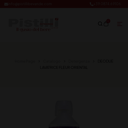
info@pistillibevande.com
+39 0874.69106
0
Home Page
Catalogo
Detergenza
DEODUE
LAVATRICE FLEUR ORIENTAL