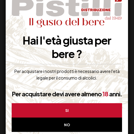
MEDUSA SPRUZZINO
BOMBOLETTA
TESTA ROSSA
INSETTICIDA
Hai l'età giusta per
0,75
€
17,00
€
(IVA inclusa)
(IVA inclusa)
bere ?
Non Disponibile
Disponibile
Per acquistare i nostri prodotti è necessario avere l'età
legale per il consumo di alcolici.
Per acquistare devi avere almeno
18
anni.
SI
Supporto Clienti
NO
Dal lunedi al venerdi