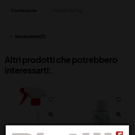
Confezione
Flacone da 1 kg
Recensioni (0)
Altri prodotti che potrebbero
interessarti: