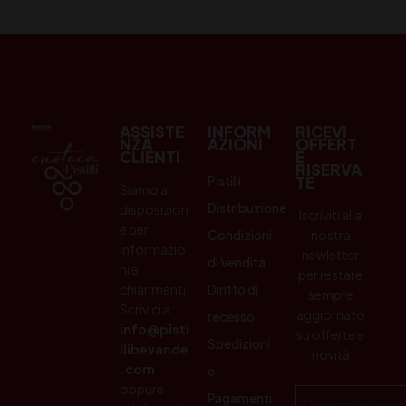
ASSISTE
INFORM
RICEVI
NZA
AZIONI
OFFERT
CLIENTI
E
RISERVA
Pistilli
TE
Siamo a
Distribuzione
disposizion
Iscriviti alla
e per
Condizioni
nostra
informazio
newletter
di Vendita
ni e
per restare
chiarimenti.
Diritto di
sempre
Scrivici a:
aggiornato
recesso
info@pisti
su offerte e
Spedizioni
llibevande
novità
.com
e
oppure
Pagamenti