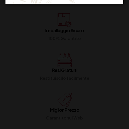
Imballaggio Sicuro
100% Garantito
Resi Gratuiti
Restituiscilo facilmente
Miglior Prezzo
Garantito sul Web