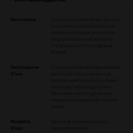
Descrizione
Deodorante ambiente due fasi,una
profumante, e da una fissativa, in
combinazione garantiscono una
lunga persistenza nell’ambiente.
Profumazione fresca fragranza
floreale.
Destinazione
E' un eccezionale detergente liquido
D'uso
per il bucato lavato a mano o in
lavatrice, realizzato con l'esclusivo
Nanocaps Technology System.
Rimuove le macchie già a basse
temperature rispettando i colori e i
tessuti.
Modalità
Versare direttamente tramite
D'uso
l'apposito misurino