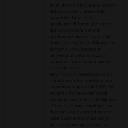
da un’idea di Carlo Quaglia – storico
distillatore piemontese – e dei
ragazzi del “Jerry Thomas
Speakeasy” di Roma. La volontà è
quella di riscoprire lo stile di
produzione tipico dell’epoca del
Proibizionismo, detto della «vasca
da bagno», in cui bastava un
recipiente, anche una vasca da
bagno, per miscelare in infusione
l’alcol e le spezie.
Jerry Thomas Speakeasy è il primo
club italiano a Roma per Barman e
appassionati, aperto dal 2009. Un
progetto che nasce dall’idea di
Leonardo Leuci, Antonio Parlapiano
e Roberto Artusio, mixologist che
dopo anni di presenza sul mercato
italiano ed internazionale, hanno
deciso di creare questo spazio