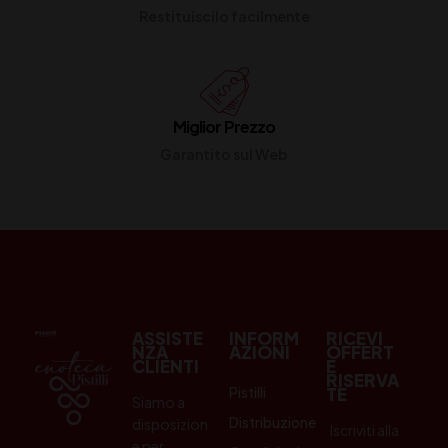
Restituiscilo facilmente
Miglior Prezzo
Garantito sul Web
ASSISTE
INFORM
RICEVI
NZA
AZIONI
OFFERT
CLIENTI
E
RISERVA
Pistilli
TE
Siamo a
Distribuzione
disposizion
Iscriviti alla
e per