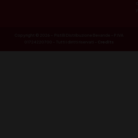
Copyright © 2026 – Pistilli Distribuzione Bevande – P.IVA
01724220700 – Tutti i diritti riservati –
Credits