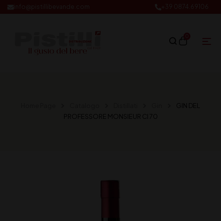
info@pistillibevande.com
+39 0874.69106
0
Home Page
Catalogo
Distillati
Gin
GIN DEL
PROFESSORE MONSIEUR Cl 70