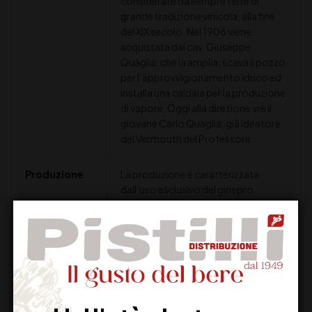
considerate da sempre terre di
grande tradizione vinicola, alla fine
del XIX secolo. Nel 1906 viene
acquistata dal cav. Giuseppe
Quaglia, che la amplia, scava il pozzo
per l’approvvigionamento idrico ed
installa una caldaia per la produzione
di vapore. Oggi alla direzione vi è il
giovane Carlo Quaglia, già ideatore
del Vermouth del Professore.
Produzione
La produzione è caratterizzata
dall’uso esclusivo del ginepro
selvatico italiano proveniente dalla
Toscana e dall’Umbria, che viene
fatto macerare insieme a diverse
erbe, spezie e bucce di agrumi, oltre
a un ingrediente segreto. Il Gin del
Professore segue il metodo di
produzione Bathtub, in italiano