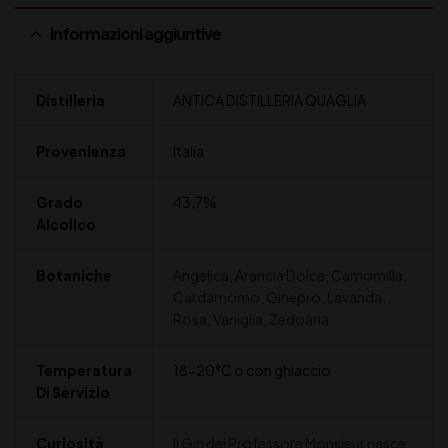
Informazioni aggiuntive
Distilleria
ANTICA DISTILLERIA QUAGLIA
Provenienza
Italia
Grado
43,7%
Alcolico
Botaniche
Angelica, Arancia Dolce, Camomilla,
Cardamomo, Ginepro, Lavanda,
Rosa, Vaniglia, Zedoària
Temperatura
18-20°C o con ghiaccio
Di Servizio
Curiosità
Il Gin del Professore Monsieur nasce