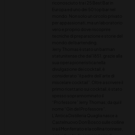
riconosciuto tra i 25 Best Bar in
Europa ed uno dei 50 top bar nel
mondo. Non solo un circolo privato
per appassionati, ma un laboratorio
vero e proprio dove riscoprire
tecniche di preparazione e storie del
mondo del bartending.
Jerry Thomas è stato un barman
statunitense che dal 1851, grazie alla
sua opera pioneristica nella
divulgazione dei cocktail, è
considerato “il padre dell’arte di
miscelare cocktail”. Oltre a scrivere il
primo ricettario sui cocktail, è stato
spesso soprannominato il
“Professore” Jerry Thomas; da qui il
nome “Gin del Professore”.
L’Antica Distilleria Quaglia nasce a
Castelnuovo Don Bosco sulle colline
tra il Monferrato e la collina torinese,