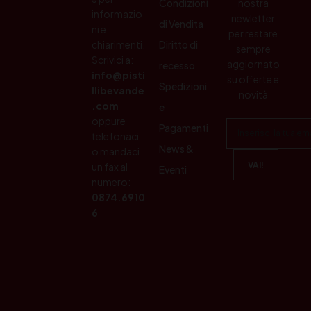
Condizioni
nostra
informazio
newletter
di Vendita
ni e
per restare
chiarimenti.
Diritto di
sempre
Scrivici a:
aggiornato
recesso
info@pisti
su offerte e
Spedizioni
llibevande
novità
.com
e
oppure
Pagamenti
telefonaci
News &
o mandaci
un fax al
Eventi
numero:
0874.6910
6