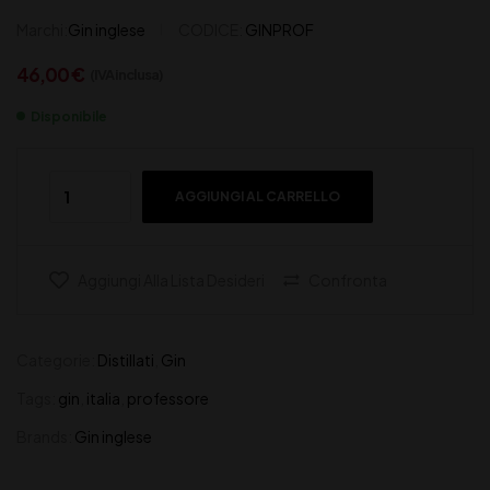
Marchi:
Gin inglese
CODICE:
GINPROF
46,00
€
(IVA inclusa)
Disponibile
AGGIUNGI AL CARRELLO
Aggiungi Alla Lista Desideri
Confronta
Categorie:
Distillati
,
Gin
Tags:
gin
,
italia
,
professore
Brands:
Gin inglese