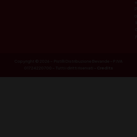
l
Copyright © 2026 – Pistilli Distribuzione Bevande – P.IVA
01724220700 – Tutti i diritti riservati –
Credits