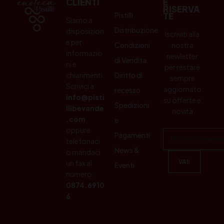
CLIENTI
E
RISERVA
Pistilli
TE
Siamo a
Distribuzione
disposizion
Iscriviti alla
e per
Condizioni
nostra
informazio
newletter
di Vendita
ni e
per restare
chiarimenti.
Diritto di
sempre
Scrivici a:
aggiornato
recesso
info@pisti
su offerte e
Spedizioni
llibevande
novità
.com
e
oppure
Pagamenti
telefonaci
News &
o mandaci
un fax al
Eventi
numero:
0874.6910
6