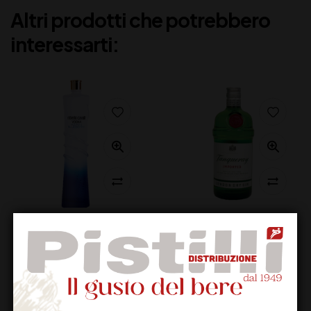
Altri prodotti che potrebbero
interessarti:
FRANCOLI VODKA
TANQUERAY GIN
CAVALLI BLUEBARRY
27,00
€
(IVA inclusa)
52,00
€
(IVA inclusa)
Disponibile
Disponibile