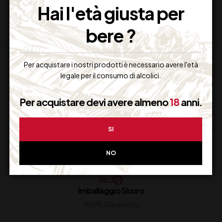
Hai l'età giusta per
bere ?
Per acquistare i nostri prodotti è necessario avere l'età
legale per il consumo di alcolici.
Per acquistare devi avere almeno
18
anni.
Supporto Clienti
SI
Dal lunedi al venerdi
NO
Imballaggio Sicuro
100% Garantito