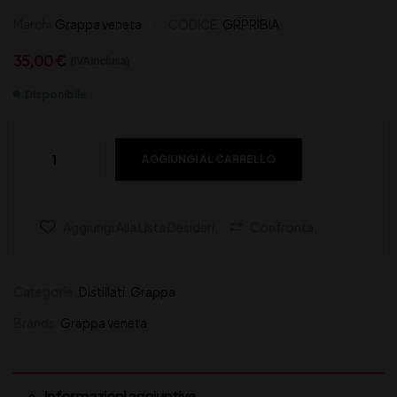
Marchi:
Grappa veneta
CODICE:
GRPRIBIA
35,00
€
(IVA inclusa)
Disponibile
AGGIUNGI AL CARRELLO
Aggiungi Alla Lista Desideri
Confronta
Categorie:
Distillati
,
Grappa
Brands:
Grappa veneta
Informazioni aggiuntive