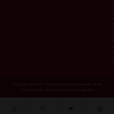
c
y
k
l
Copyright © 2026 – Pistilli Distribuzione Bevande – P.IVA
01724220700 – Tutti i diritti riservati –
Credits