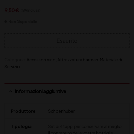
9,50
€
(IVA inclusa)
Non Disponibile
Esaurito
Categorie:
Accessori Vino
,
Attrezzatura barman
,
Materiale di
Servizio
Informazioni aggiuntive
Produttore
Schoenhuber
Tipologia
Set di 4 tappi per conservare al meglio
il contenuto delle vostre bottiglie