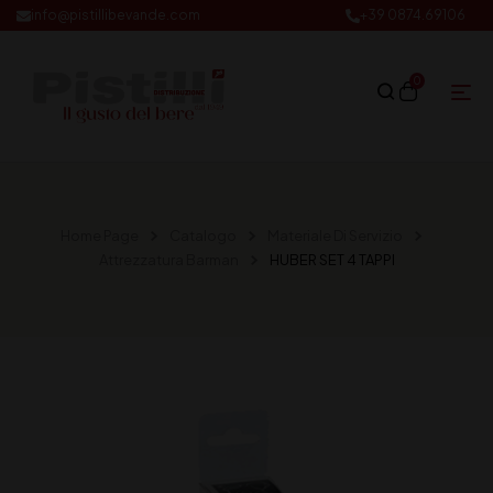
info@pistillibevande.com
+39 0874.69106
0
Home Page
Catalogo
Materiale Di Servizio
Attrezzatura Barman
HUBER SET 4 TAPPI