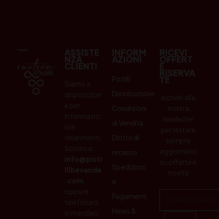
ASSISTE
INFORM
RICEVI
NZA
AZIONI
OFFERT
CLIENTI
E
RISERVA
Pistilli
TE
Siamo a
Distribuzione
disposizion
Iscriviti alla
e per
Condizioni
nostra
informazio
newletter
di Vendita
ni e
per restare
chiarimenti.
Diritto di
sempre
Scrivici a:
aggiornato
recesso
info@pisti
su offerte e
Spedizioni
llibevande
novità
.com
e
oppure
Pagamenti
telefonaci
News &
o mandaci