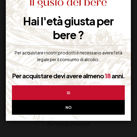
BOSTON SHAKER 2
ORSA MIXING GLASS
PEZZI
VETRO 750 ML
Hai l'età giusta per
bere ?
25,00
€
13,50
€
(IVA inclusa)
(IVA inclusa)
Disponibile
Disponibile
Per acquistare i nostri prodotti è necessario avere l'età
legale per il consumo di alcolici.
Per acquistare devi avere almeno
18
anni.
SI
NO
Supporto Clienti
Dal lunedi al venerdi