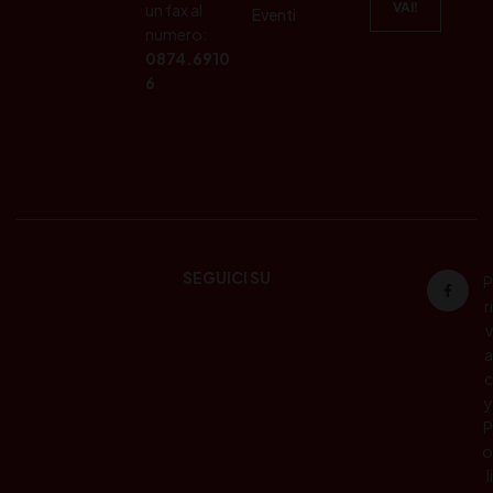
un fax al
Eventi
numero:
0874.6910
6
SEGUICI SU
P
ri
v
a
c
y
P
o
li