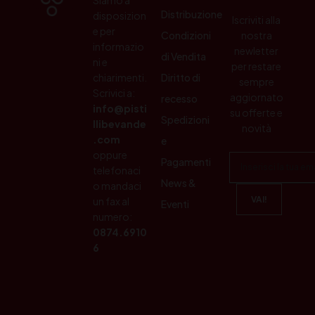
Distribuzione
disposizion
Iscriviti alla
e per
Condizioni
nostra
informazio
newletter
di Vendita
ni e
per restare
chiarimenti.
Diritto di
sempre
Scrivici a:
aggiornato
recesso
info@pisti
su offerte e
Spedizioni
llibevande
novità
.com
e
oppure
Pagamenti
telefonaci
News &
o mandaci
un fax al
Eventi
numero:
0874.6910
6