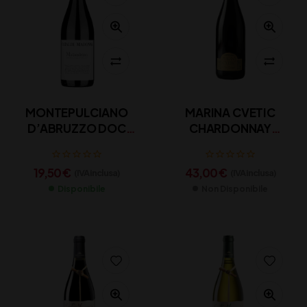
MONTEPULCIANO
MARINA CVETIC
D’ABRUZZO DOC
CHARDONNAY
”MALANDRINO”
COLLINE TEATINE IGT
CATALDI MADONNA
MASCIARELLI CL 75
19,50
€
43,00
€
(IVA inclusa)
(IVA inclusa)
CL 75
Disponibile
Non Disponibile