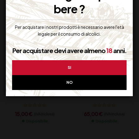
bere ?
Per acquistare i nostri prodotti è necessario avere l'età
legale per il consumo di alcolici.
Per acquistare devi avere almeno
18
anni.
SI
NO
MONTEPULCIANO
MASCIARELLI VILLA
D’ABRUZZO DOC
GEMMA
ZACCAGNINI – LA MIA
MONTEPULCIANO
PECORA IS RED 3 L
D’ABRUZZO DOC CL
15,00
€
65,00
€
(IVA inclusa)
(IVA inclusa)
75
Disponibile
Disponibile