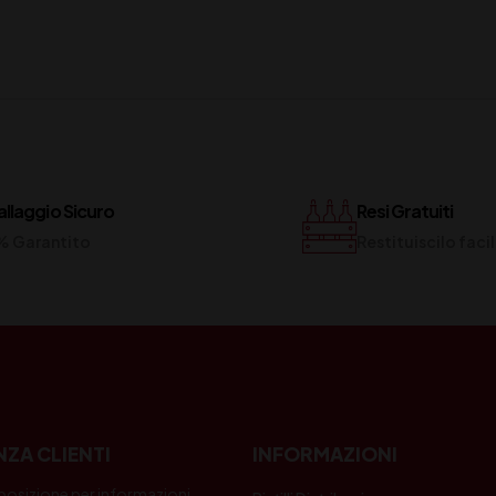
llaggio Sicuro
Resi Gratuiti
% Garantito
Restituiscilo fac
NZA CLIENTI
INFORMAZIONI
posizione per informazioni