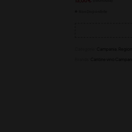
13,00
€
(IVA inclusa)
Non Disponibile
Categorie:
Campania
,
Regio
Brands:
Cantine vino Campa