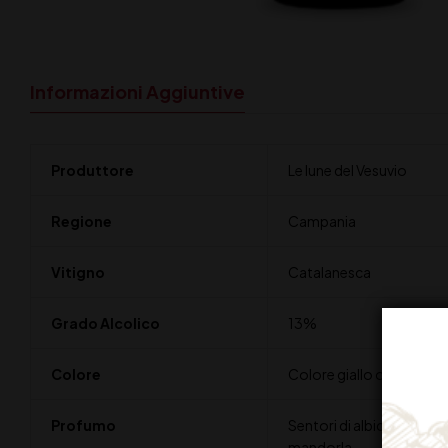
Informazioni Aggiuntive
Produttore
Le lune del Vesuvio
Regione
Campania
Vitigno
Catalanesca
Grado Alcolico
13%
Colore
Colore giallo oro carico
Profumo
Sentori di albicocca, loc
mandorla