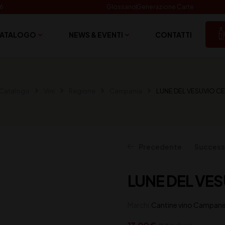
06
Glossario
Generazione Carte
ATALOGO
NEWS & EVENTI
CONTATTI
Catalogo
Vini
Regione
Campania
LUNE DEL VESUVIO C
Precedente
Success
LUNE DEL VES
19,50
20,00
€
€
(IVA inclusa)
(IVA inclusa)
Marchi:
Cantine vino Campan