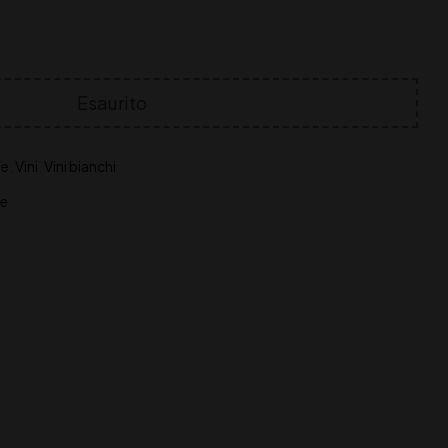
Esaurito
ne
,
Vini
,
Vini bianchi
ne