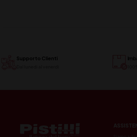
Supporto Clienti
Imba
Dal lunedi al venerdi
100
ASSISTE
Siamo a dis