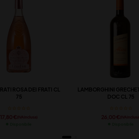
FRATI ROSA DEI FRATI CL
LAMBORGHINI GRECHET
75
DOC CL 75
17,80
€
26,00
€
(IVA inclusa)
(IVA inclusa
Disponibile
Disponibile