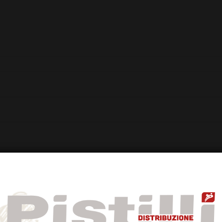
almente detta “pellecchiella”, sorbo, cantalupo, ananas, ginestra e cam