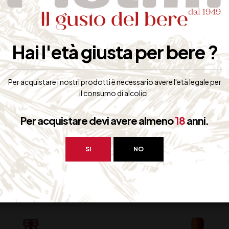
pecchia la sua origine vulcanica
Hai l'età giusta per bere ?
to piatti di pesce e crostacei, il patè o aperitivi speciali.
Per acquistare i nostri prodotti è necessario avere l'età legale per
il consumo di alcolici.
Per acquistare devi avere almeno
18
anni.
SI
NO
bero interessarti: