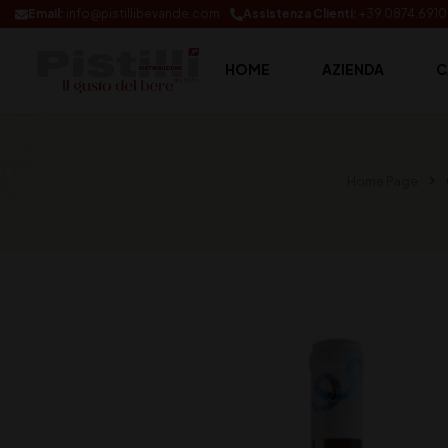
Email:
info@pistillibevande.com
Assistenza Clienti:
+39 0874.691
HOME
AZIENDA
C
Home Page