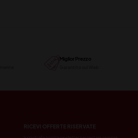
Miglior Prezzo
ilmente
Garantito sul Web
RICEVI OFFERTE RISERVATE
Iscriviti alla nostra newletter per restare sempre