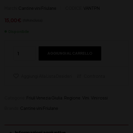
Marchi:
Cantine vini Friulane
CODICE:
VANTPN
15,00
€
(IVA inclusa)
Disponibile
AGGIUNGI AL CARRELLO
Aggiungi Alla Lista Desideri
Confronta
Categorie:
Friuli Venezia Giulia
,
Regione
,
Vini
,
Vini rossi
Brands:
Cantine vini Friulane
Informazioni aggiuntive