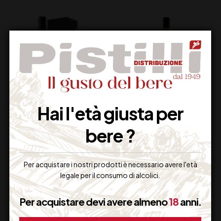
Hai l'età giusta per
MARINA CVETIC
FIANO DI AVELLINO
bere ?
CHARDONNAY
DOCG
COLLINE TEATINE IGT
MASTROBERARDINO
MASCIARELLI CL 75
CL 75
45,00
€
18,50
€
Per acquistare i nostri prodotti è necessario avere l'età
(IVA inclusa)
(IVA inclusa)
legale per il consumo di alcolici.
Disponibile
Disponibile
Per acquistare devi avere almeno
18
anni.