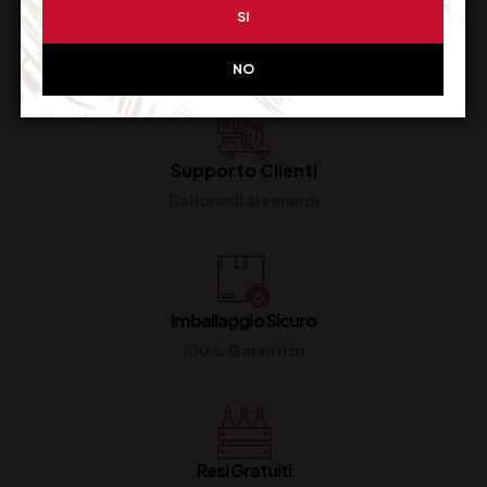
SI
NO
Supporto Clienti
Dal lunedi al venerdi
Imballaggio Sicuro
100% Garantito
Resi Gratuiti