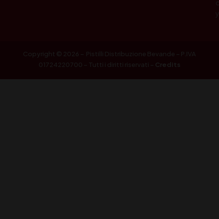
Copyright © 2026 – Pistilli Distribuzione Bevande – P.IVA
01724220700 – Tutti i diritti riservati –
Credits