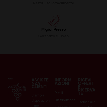
Restituiscilo facilmente
Miglior Prezzo
Garantito sul Web
ASSISTE
INFORM
RICEVI
NZA
AZIONI
OFFERT
CLIENTI
E
RISERVA
Pistilli
TE
Siamo a
Distribuzione
disposizion
Iscriviti alla
e per
Condizioni
nostra