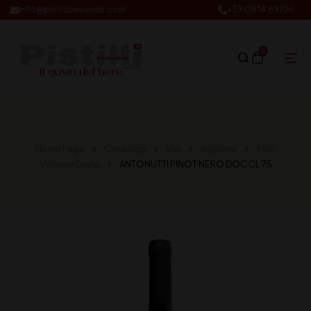
info@pistillibevande.com
+39 0874.69106
0
Home Page
Catalogo
Vini
Regione
Friuli
Venezia Giulia
ANTONUTTI PINOT NERO DOC CL 75