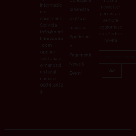
informazio
newletter
di Vendita
ni e
per restare
chiarimenti.
Diritto di
sempre
Scrivici a:
aggiornato
recesso
info@pisti
su offerte e
Spedizioni
llibevande
novità
.com
e
oppure
Pagamenti
telefonaci
News &
o mandaci
un fax al
Eventi
numero:
0874.6910
6