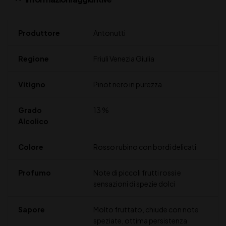
Produttore
Antonutti
Regione
Friuli Venezia Giulia
Vitigno
Pinot nero in purezza
Grado
13 %
Alcolico
Colore
Rosso rubino con bordi delicati
Profumo
Note di piccoli frutti rossi e
sensazioni di spezie dolci
Sapore
Molto fruttato, chiude con note
speziate, ottima persistenza