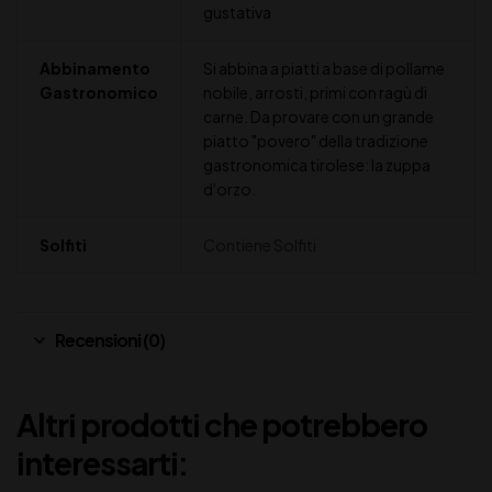
gustativa
Abbinamento
Si abbina a piatti a base di pollame
Gastronomico
nobile, arrosti, primi con ragù di
carne. Da provare con un grande
piatto "povero" della tradizione
gastronomica tirolese: la zuppa
d'orzo.
Solfiti
Contiene Solfiti
Recensioni (0)
Altri prodotti che potrebbero
interessarti: