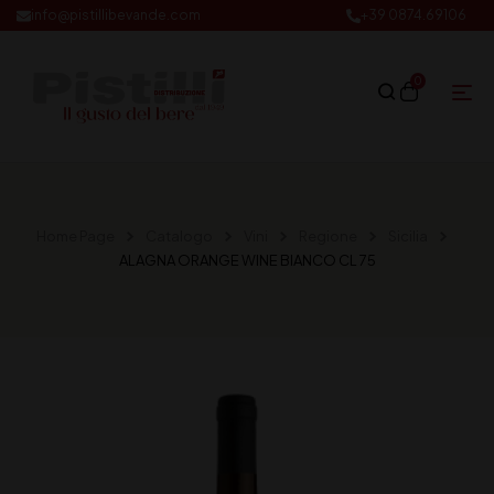
info@pistillibevande.com
+39 0874.69106
0
Home Page
Catalogo
Vini
Regione
Sicilia
ALAGNA ORANGE WINE BIANCO CL 75