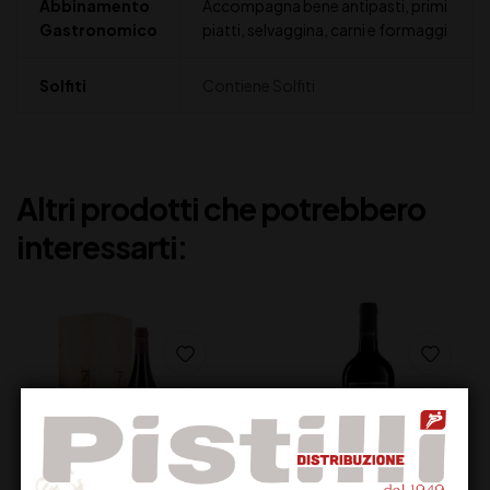
Abbinamento
Accompagna bene antipasti, primi
Gastronomico
piatti, selvaggina, carni e formaggi
Solfiti
Contiene Solfiti
Altri prodotti che potrebbero
interessarti: