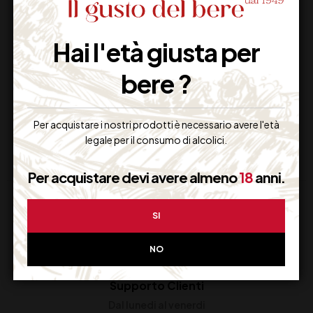
TOMMASI AMARONE
DON DONA’ MOLISE
Hai l'età giusta per
DELLA VALPOLICELLA
ROSSO DOC
CLASSICO DOCG CL
SALVATORE CL 75
bere ?
150
88,00
€
21,50
€
(IVA inclusa)
(IVA inclusa)
Disponibile
Disponibile
Per acquistare i nostri prodotti è necessario avere l'età
legale per il consumo di alcolici.
Per acquistare devi avere almeno
18
anni.
SI
NO
Supporto Clienti
Dal lunedi al venerdi