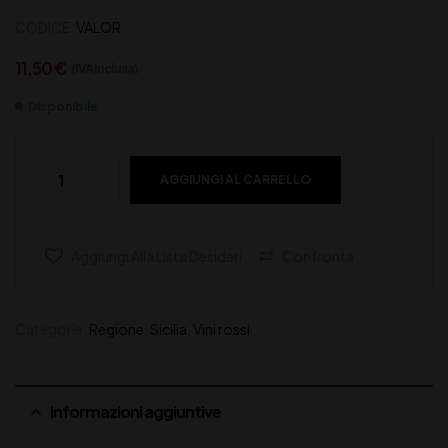
CODICE:
VALOR
11,50
€
(IVA inclusa)
Disponibile
AGGIUNGI AL CARRELLO
Aggiungi Alla Lista Desideri
Confronta
Categorie:
Regione
,
Sicilia
,
Vini rossi
Informazioni aggiuntive