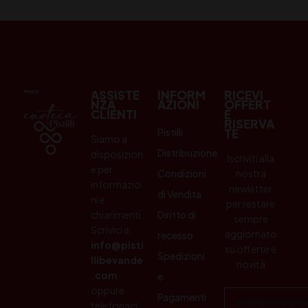
ASSISTE
INFORM
RICEVI
NZA
AZIONI
OFFERT
CLIENTI
E
RISERVA
Pistilli
TE
Siamo a
Distribuzione
disposizion
Iscriviti alla
e per
Condizioni
nostra
informazio
newletter
di Vendita
ni e
per restare
chiarimenti.
Diritto di
sempre
Scrivici a:
aggiornato
recesso
info@pisti
su offerte e
Spedizioni
llibevande
novità
.com
e
oppure
Pagamenti
telefonaci