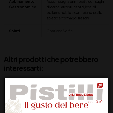
Abbinamento
Accompagna primi piatti con sughi
Gastronomico
di carne, arrosti, risotti, lessi di
pollame nobile e carni bianche allo
spiedo e formaggi freschi
Solfiti
Contiene Solfiti
Altri prodotti che potrebbero
interessarti: