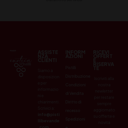
ASSISTE
INFORM
RICEVI
NZA
AZIONI
OFFERT
CLIENTI
E
RISERVA
Pistilli
TE
Siamo a
Distribuzione
disposizion
Iscriviti alla
e per
Condizioni
nostra
informazio
newletter
di Vendita
ni e
per restare
chiarimenti.
Diritto di
sempre
Scrivici a:
aggiornato
recesso
info@pisti
su offerte e
Spedizioni
llibevande
novità
.com
e