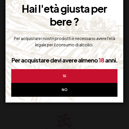
Hai l'età giusta per
bere ?
TINTILIA DEL MOLISE
MOLI’ ROSSO TERRE
”S” DOP CATABBO
DEGLI OSCI IGT DI
Per acquistare i nostri prodotti è necessario avere l'età
CL 75
MAJO NORANTE CL
legale per il consumo di alcolici.
75
25,00
€
8,80
€
(IVA inclusa)
(IVA inclusa)
Per acquistare devi avere almeno
18
anni.
Disponibile
Disponibile
SI
NO