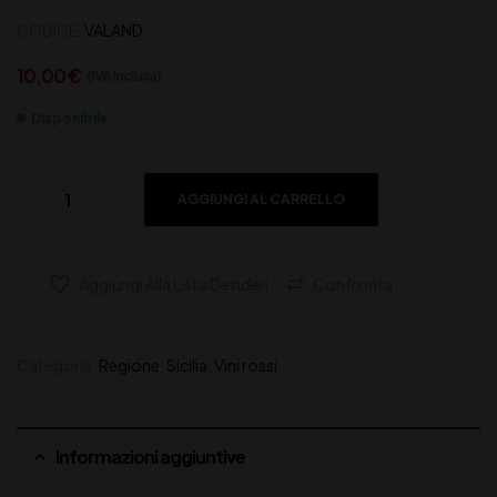
CODICE:
VALAND
10,00
€
(IVA inclusa)
Disponibile
AGGIUNGI AL CARRELLO
Aggiungi Alla Lista Desideri
Confronta
Categorie:
Regione
,
Sicilia
,
Vini rossi
Informazioni aggiuntive