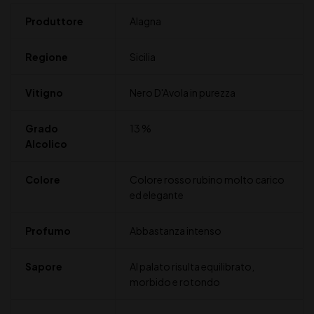
Produttore
Alagna
Regione
Sicilia
Vitigno
Nero D'Avola in purezza
Grado
13 %
Alcolico
Colore
Colore rosso rubino molto carico
ed elegante
Profumo
Abbastanza intenso
Sapore
Al palato risulta equilibrato,
morbido e rotondo