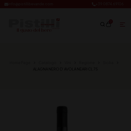
info@pistillibevande.com
+39 0874.69106
0
Home Page
Catalogo
Vini
Regione
Sicilia
ALAGNA NERO D’ AVOLA NEARI CL 75