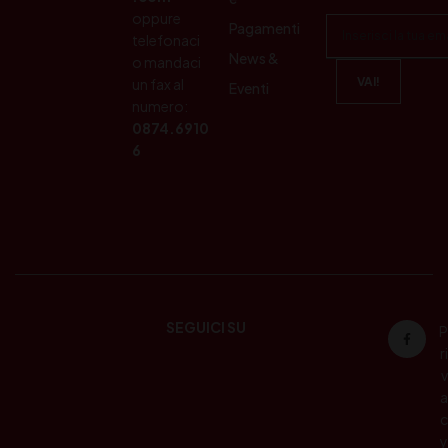
oppure
Pagamenti
telefonaci
News &
o mandaci
un fax al
Eventi
numero:
0874.6910
6
SEGUICI SU
P
ri
v
a
c
y