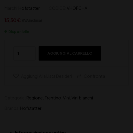
Marchi:
Hofstatter
CODICE:
VHOFCHA
15,50
€
(IVA inclusa)
Disponibile
AGGIUNGI AL CARRELLO
Aggiungi Alla Lista Desideri
Confronta
Categorie:
Regione
,
Trentino
,
Vini
,
Vini bianchi
Brands:
Hofstatter
Informazioni aggiuntive