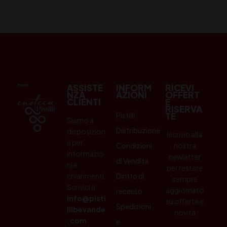
ASSISTE
INFORM
RICEVI
NZA
AZIONI
OFFERT
CLIENTI
E
RISERVA
Pistilli
TE
Siamo a
Distribuzione
disposizion
Iscriviti alla
e per
Condizioni
nostra
informazio
newletter
di Vendita
ni e
per restare
chiarimenti.
Diritto di
sempre
Scrivici a:
aggiornato
recesso
info@pisti
su offerte e
Spedizioni
llibevande
novità
.com
e