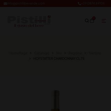
info@pistillibevande.com
+39 0874.69106
0
Home Page
Catalogo
Vini
Regione
Trentino
HOFSTATTER CHARDONNAY CL 75