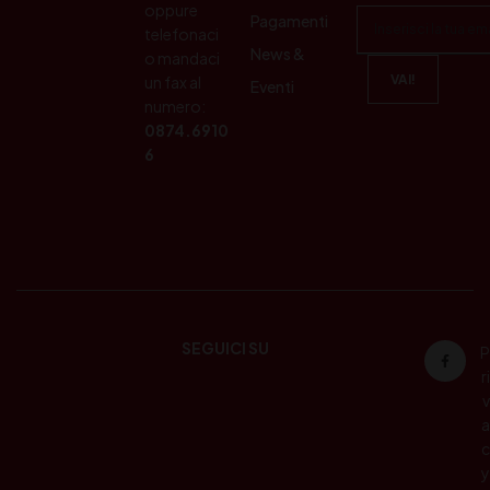
oppure
Pagamenti
telefonaci
News &
o mandaci
un fax al
Eventi
numero:
0874.6910
6
SEGUICI SU
P
ri
v
a
c
y