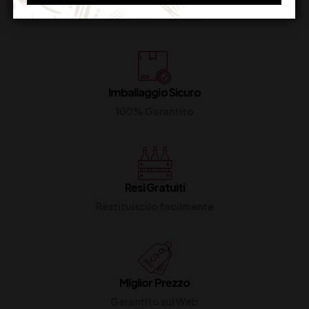
Dal lunedi al venerdi
Imballaggio Sicuro
100% Garantito
Resi Gratuiti
Restituiscilo facilmente
Miglior Prezzo
Garantito sul Web