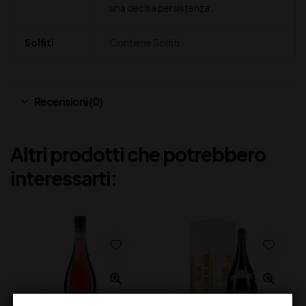
una decisa persistenza.
Solfiti
Contiene Solfiti
Recensioni (0)
Altri prodotti che potrebbero
interessarti: