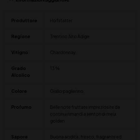
Produttore
Hofstatter
Regione
Trentino Alto Adige
Vitigno
Chardonnay
Grado
13 %
Alcolico
Colore
Giallo paglierino
Profumo
Belle note fruttate impreziosite da
continui rimandi a sentori di mela
golden
Sapore
Buona acidità, fresco, fragrante ed