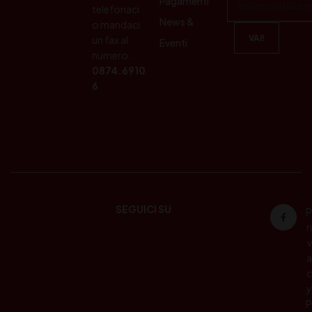
Pagamenti
telefonaci
News &
o mandaci
un fax al
Eventi
numero:
0874.6910
6
SEGUICI SU
P
ri
v
a
c
y
P