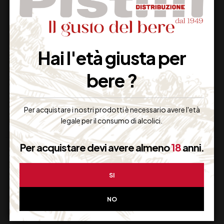
ANTONUTTI
GIULIO FERRARI
PROSECCO DOC CL
TRENTO DOC
Hai l'età giusta per
75
RISERVA CL 75
bere ?
18,00
€
188,00
€
(IVA inclusa)
(IVA inclusa)
Disponibile
Disponibile
Per acquistare i nostri prodotti è necessario avere l'età
legale per il consumo di alcolici.
Per acquistare devi avere almeno
18
anni.
SI
NO
Supporto Clienti