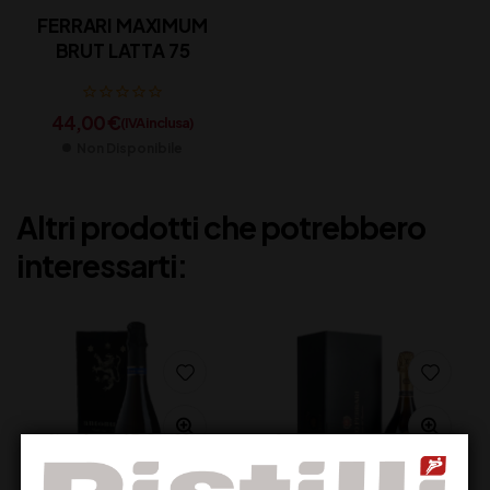
FERRARI MAXIMUM
BRUT LATTA 75
44,00
€
(IVA inclusa)
Non Disponibile
Altri prodotti che potrebbero
interessarti: