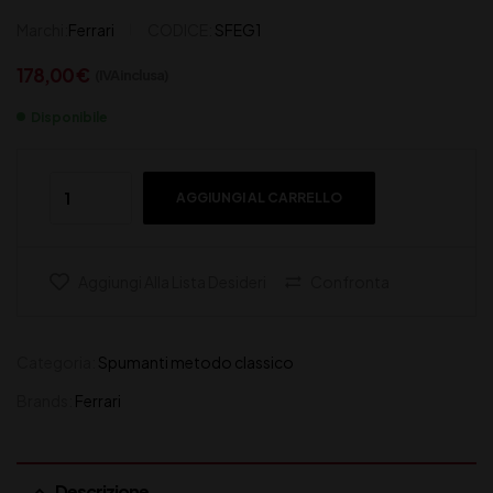
Marchi:
Ferrari
CODICE:
SFEG1
178,00
€
(IVA inclusa)
Disponibile
AGGIUNGI AL CARRELLO
Aggiungi Alla Lista Desideri
Confronta
Categoria:
Spumanti metodo classico
Brands:
Ferrari
Descrizione