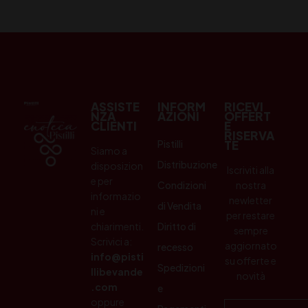
ASSISTE
INFORM
RICEVI
NZA
AZIONI
OFFERT
CLIENTI
E
RISERVA
Pistilli
TE
Siamo a
Distribuzione
disposizion
Iscriviti alla
e per
Condizioni
nostra
informazio
newletter
di Vendita
ni e
per restare
chiarimenti.
Diritto di
sempre
Scrivici a:
aggiornato
recesso
info@pisti
su offerte e
Spedizioni
llibevande
novità
.com
e
oppure