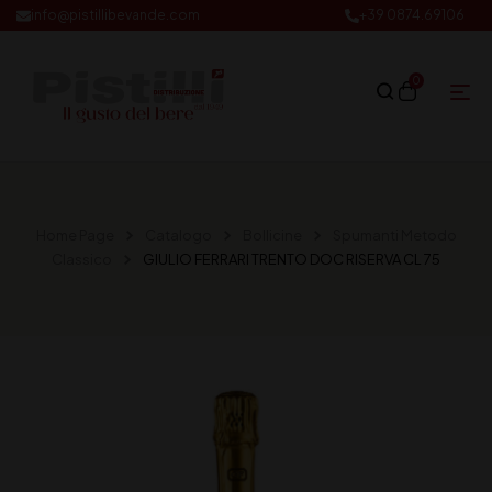
info@pistillibevande.com
+39 0874.69106
0
Home Page
Catalogo
Bollicine
Spumanti Metodo
Classico
GIULIO FERRARI TRENTO DOC RISERVA CL 75