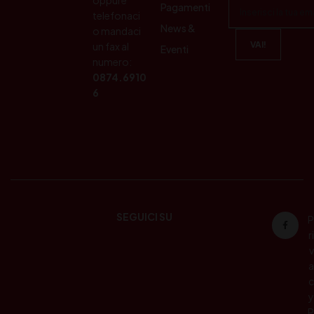
oppure
Pagamenti
telefonaci
News &
o mandaci
un fax al
Eventi
numero:
0874.6910
6
SEGUICI SU
P
ri
v
a
c
y
P