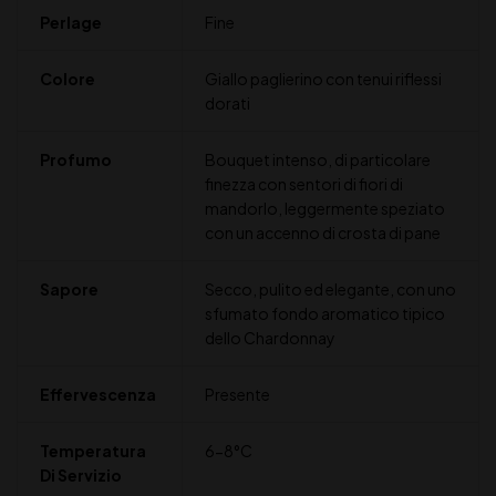
Perlage
Fine
Colore
Giallo paglierino con tenui riflessi
dorati
Profumo
Bouquet intenso, di particolare
finezza con sentori di fiori di
mandorlo, leggermente speziato
con un accenno di crosta di pane
Sapore
Secco, pulito ed elegante, con uno
sfumato fondo aromatico tipico
dello Chardonnay
Effervescenza
Presente
Temperatura
6-8°C
Di Servizio