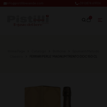
info@pistillibevande.com
+39 0874.69106
0
Home Page
Catalogo
Bollicine
Spumanti Metodo
Classico
FERRARI PERLE’ MAGNUM TRENTO DOC 150 CL