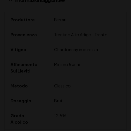
Informazioni aggiuntive
Produttore
Ferrari
Provenienza
Trentino Alto Adige – Trento
Vitigno
Chardonnay in purezza
Affinamento
Minimo 5 anni
Sui Lieviti
Metodo
Classico
Dosaggio
Brut
Grado
12,5%
Alcolico