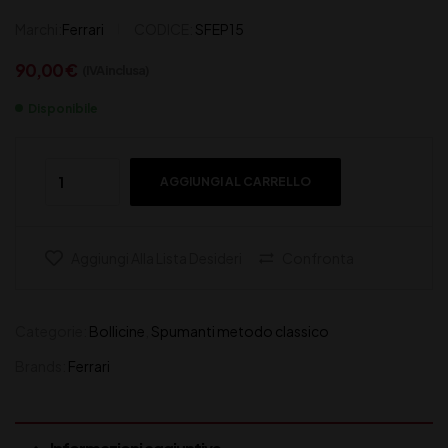
Marchi:
Ferrari
CODICE:
SFEP15
90,00
€
(IVA inclusa)
Disponibile
AGGIUNGI AL CARRELLO
Aggiungi Alla Lista Desideri
Confronta
Categorie:
Bollicine
,
Spumanti metodo classico
Brands:
Ferrari