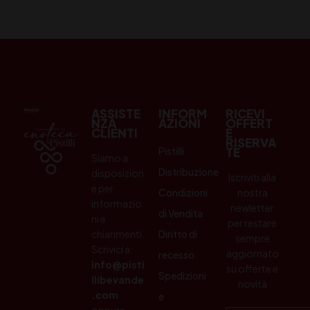
ASSISTE
INFORM
RICEVI
NZA
AZIONI
OFFERT
CLIENTI
E
RISERVA
Pistilli
TE
Siamo a
Distribuzione
disposizion
Iscriviti alla
e per
Condizioni
nostra
informazio
newletter
di Vendita
ni e
per restare
chiarimenti.
Diritto di
sempre
Scrivici a:
aggiornato
recesso
info@pisti
su offerte e
Spedizioni
llibevande
novità
.com
e