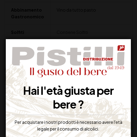
Abbinamento
Vino da tutto pasto
Gastronomico
Solfiti
Contiene Solfiti
Altri prodotti che potrebbero
interessarti:
Hai l'età giusta per
bere ?
Per acquistare i nostri prodotti è necessario avere l'età
legale per il consumo di alcolici.