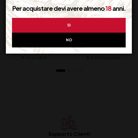
Per acquistare devi avere almeno
18
anni.
BELLUSSI
BERLUCCHI ’61
SI
PROSECCO DOC
FRANCIAC. SATEN 75
ROSE’ CL 37,5
AST (Copia)
NO
14,50
€
31,50
€
(IVA inclusa)
(IVA inclusa)
Disponibile
Non Disponibile
Supporto Clienti