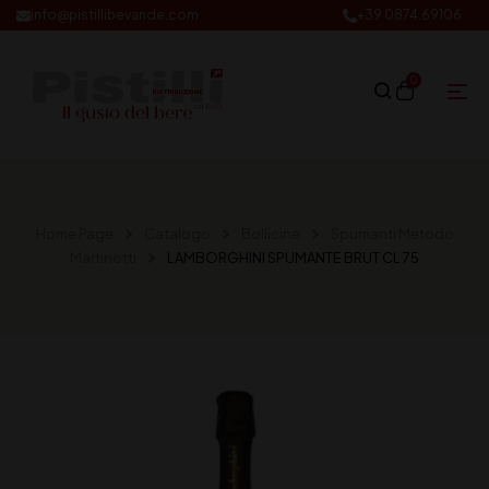
info@pistillibevande.com
+39 0874.69106
0
Home Page
Catalogo
Bollicine
Spumanti Metodo
Martinotti
LAMBORGHINI SPUMANTE BRUT CL 75