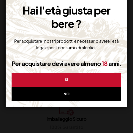
Non Disponibile
Disponibile
Hai l'età giusta per
bere ?
Per acquistare i nostri prodotti è necessario avere l'età
legale per il consumo di alcolici.
Per acquistare devi avere almeno
18
anni.
Supporto Clienti
SI
Dal lunedi al venerdi
NO
Imballaggio Sicuro
100% Garantito