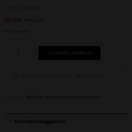
CODICE:
SCOT03
55,00
€
(IVA inclusa)
Disponibile
AGGIUNGI AL CARRELLO
Aggiungi Alla Lista Desideri
Confronta
Categorie:
Bollicine
,
Spumanti metodo martinotti
Informazioni aggiuntive