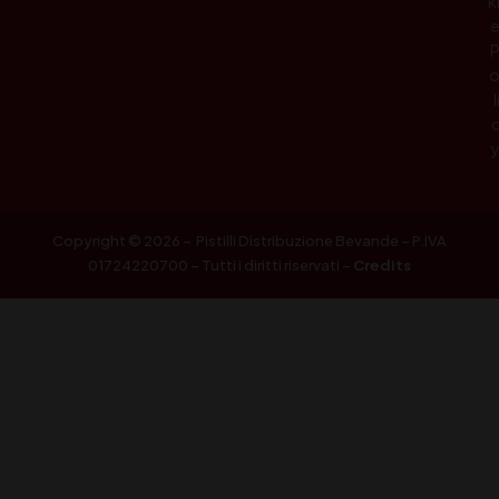
k
l
Copyright © 2026 – Pistilli Distribuzione Bevande – P.IVA
01724220700 – Tutti i diritti riservati –
Credits