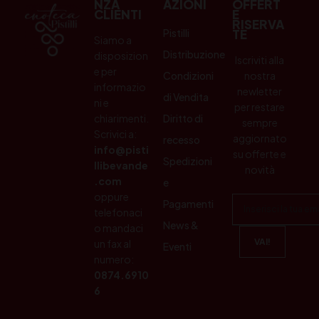
NZA
AZIONI
OFFERT
CLIENTI
E
RISERVA
Pistilli
TE
Siamo a
Distribuzione
disposizion
Iscriviti alla
e per
Condizioni
nostra
informazio
newletter
di Vendita
ni e
per restare
chiarimenti.
Diritto di
sempre
Scrivici a:
aggiornato
recesso
info@pisti
su offerte e
Spedizioni
llibevande
novità
.com
e
oppure
Pagamenti
telefonaci
News &
o mandaci
un fax al
Eventi
numero:
0874.6910
6