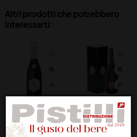
Altri prodotti che potrebbero
interessarti:
BERLUCCHI ’61
BELLUSSI
FRANCIAC. SATEN 75
PROSECCO DOC
AST (Copia)
ROSE’ ASTUCCIO CL
75
31,50
€
19,00
€
(IVA inclusa)
(IVA inclusa)