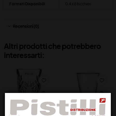
Formati Disponibili
0.4 x 6 bicchieri
Recensioni (0)
Altri prodotti che potrebbero
interessarti: