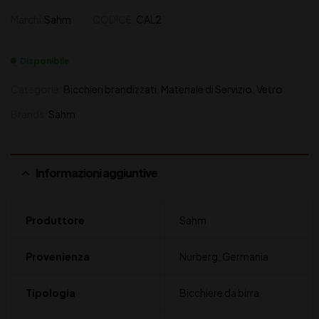
Marchi:
Sahm
CODICE:
CAL2
Disponibile
Categorie:
Bicchieri brandizzati
,
Materiale di Servizio
,
Vetro
Brands:
Sahm
Informazioni aggiuntive
Produttore
Sahm
Provenienza
Nurberg, Germania
Tipologia
Bicchiere da birra