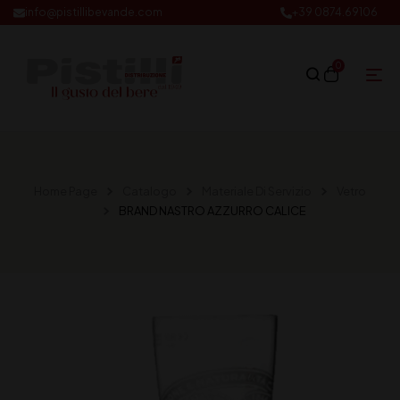
info@pistillibevande.com
+39 0874.69106
0
Home Page
Catalogo
Materiale Di Servizio
Vetro
BRAND NASTRO AZZURRO CALICE