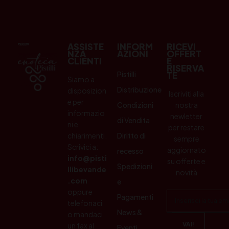
ASSISTE
INFORM
RICEVI
NZA
AZIONI
OFFERT
CLIENTI
E
RISERVA
Pistilli
TE
Siamo a
Distribuzione
disposizion
Iscriviti alla
e per
Condizioni
nostra
informazio
newletter
di Vendita
ni e
per restare
chiarimenti.
Diritto di
sempre
Scrivici a:
aggiornato
recesso
info@pisti
su offerte e
Spedizioni
llibevande
novità
.com
e
oppure
Pagamenti
telefonaci
News &
o mandaci
un fax al
Eventi