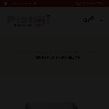
info@pistillibevande.com
+39 0874.69106
0
Home Page
Catalogo
Materiale Di Servizio
Vetro
BRAND PILSNER URQUELL 0.5