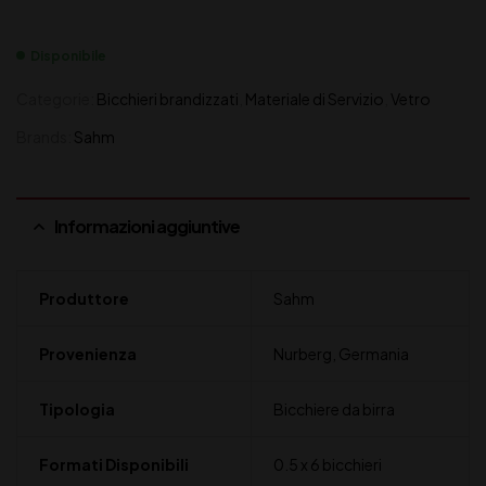
Disponibile
Categorie:
Bicchieri brandizzati
,
Materiale di Servizio
,
Vetro
Brands:
Sahm
Informazioni aggiuntive
Produttore
Sahm
Provenienza
Nurberg, Germania
Tipologia
Bicchiere da birra
Formati Disponibili
0.5 x 6 bicchieri