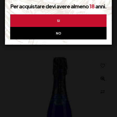
28,00
€
(IVA inclusa)
Per acquistare devi avere almeno
18
anni.
Disponibile
SI
AGGIUNGI AL CARRELLO
NO