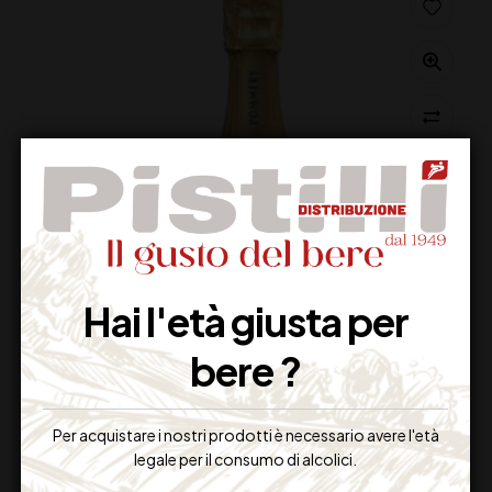
Hai l'età giusta per
bere ?
Per acquistare i nostri prodotti è necessario avere l'età
CHAMPAGNE POMMERY POP GOLD CL 20
legale per il consumo di alcolici.