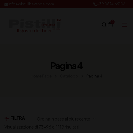
info@pistillibevande.com
+39 0874.69106
0
Pagina 4
Home Page
Catalogo
Pagina 4
FILTRA
Visualizzazione di 73-96 di 1119 risultati